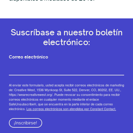
Suscríbase a nuestro boletín
electrónico:
Correo electrónico
Al enviar este formulario, usted acepta recibir correos electrónicos de marketing
de: Creative West, 1536 Wynkoop St, Suite 522, Denver, CO, 80202, EE. UU.,
https://wearecreativewest.org/. Puede revocar su consentimiento para recibir
correos electrónicos en cualquier momento mediante el enlace
SafeUnsubscribe®, que se encuentra en la parte inferior de cada correo
electrónico.
Los correos electrónicos son atendidos por Constant Contact.
¡Inscribirse!