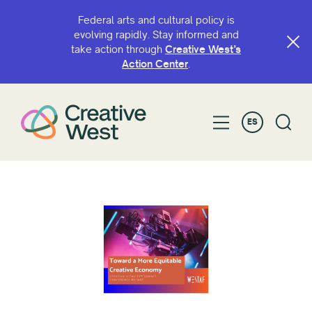
Federal arts and cultural policy is
evolving rapidly. Stay informed and
take action through
Creative West’s
Action Center
.
ES