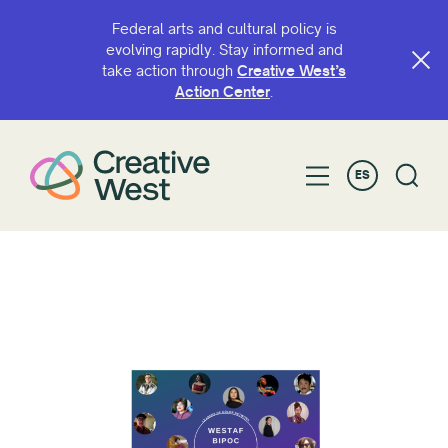
Federal arts and cultural policy is
evolving rapidly. Stay informed and
take action through
Creative West’s
Action Center
.
ES