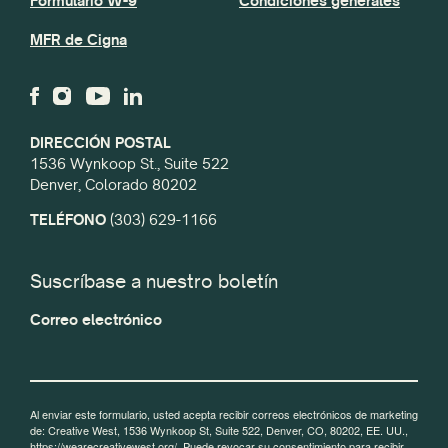
Formulario W-9
Condiciones generales
MFR de Cigna
DIRECCIÓN POSTAL
1536 Wynkoop St., Suite 522
Denver, Colorado 80202
TELÉFONO
(303) 629-1166
Suscríbase a nuestro boletín
Correo electrónico
Al enviar este formulario, usted acepta recibir correos electrónicos de marketing
de: Creative West, 1536 Wynkoop St, Suite 522, Denver, CO, 80202, EE. UU.,
https://wearecreativewest.org/. Puede revocar su consentimiento para recibir