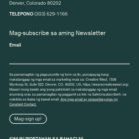
Denver, Colorado 80202
TELEPONO
(303) 629-1166
Mag-subscribe sa aming Newsletter
Email
Sa pamamagitan ng pagsusumite ng form na ito, pumapayag kang
makatanggap ng mga email sa marketing mula sa: Creative West, 1536
Wynkoop St, Suite 522, Denver, CO, 80202, US, https://wearecreativewest.org/.
Maaari mong bawiin ang iyong pahintulot na makatanggap ng mga email
anumang oras sa pamamagitan ng paggamit sa link na SafeUnsubscribe®, na
makikita sa ibaba ng bawat email.
Ang mga email ay sineserbisyuhan ng
Constant Contact.
Mag-sign up!
SINUSUPORTAHAN SA BAHAGI NI