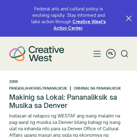
Federal arts and cultural policy is
evolving rapidly. Stay informed and
take action through
Creative West’s
Action Center
.
FIL
2009
PANGKALAHATANG PANANALIKSIK
ORIHINAL NA PANANALIKSIK
Makinig sa Lokal: Pananaliksik sa
Musika sa Denver
Inatasan at natapos ng WESTAF ang isang malalim na
pag-aaral ng musika sa Denver bilang bahagi ng isang
ulat na inihanda nito para sa Denver Office of Cultural
Affairs upang masuri ang sigla ng ekonomiya ng