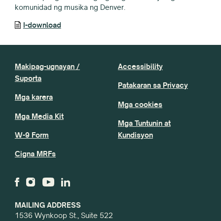
komunidad ng musika ng Denver.
I-download
Makipag-ugnayan /
Accessibility
Suporta
Patakaran sa Privacy
Mga karera
Mga cookies
Mga Media Kit
Mga Tuntunin at
W-9 Form
Kundisyon
Cigna MRFs
MAILING ADDRESS
1536 Wynkoop St., Suite 522