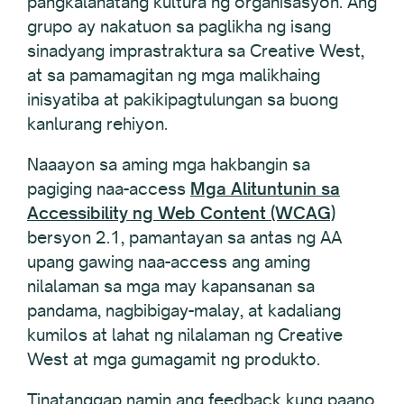
pangkalahatang kultura ng organisasyon. Ang
grupo ay nakatuon sa paglikha ng isang
sinadyang imprastraktura sa Creative West,
at sa pamamagitan ng mga malikhaing
inisyatiba at pakikipagtulungan sa buong
kanlurang rehiyon.
Naaayon sa aming mga hakbangin sa
pagiging naa-access
Mga Alituntunin sa
Accessibility ng Web Content (WCAG)
bersyon 2.1, pamantayan sa antas ng AA
upang gawing naa-access ang aming
nilalaman sa mga may kapansanan sa
pandama, nagbibigay-malay, at kadaliang
kumilos at lahat ng nilalaman ng Creative
West at mga gumagamit ng produkto.
Tinatanggap namin ang feedback kung paano