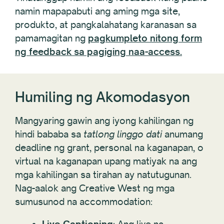
namin mapapabuti ang aming mga site,
produkto, at pangkalahatang karanasan sa
pamamagitan ng
pagkumpleto nitong form
ng feedback sa pagiging naa-access.
Humiling ng Akomodasyon
Mangyaring gawin ang iyong kahilingan ng
hindi bababa sa
tatlong linggo
dati
anumang
deadline ng grant, personal na kaganapan, o
virtual na kaganapan upang matiyak na ang
mga kahilingan sa tirahan ay natutugunan.
Nag-aalok ang Creative West ng mga
sumusunod na accommodation: