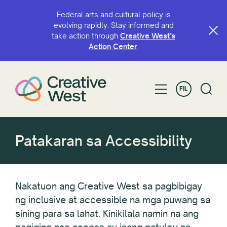
Federal arts and cultural policy is
evolving rapidly. Stay informed and
take action through
Creative West’s
Action Center
.
FIL
Patakaran sa Accessibility
Nakatuon ang Creative West sa pagbibigay
ng inclusive at accessible na mga puwang sa
sining para sa lahat. Kinikilala namin na ang