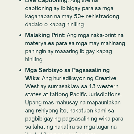
Live Captioning
: Ang live na
captioning ay ibibigay para sa mga
kaganapan na may 50+ rehistradong
dadalo o kapag hiniling.
Malaking Print
: Ang mga naka-print na
materyales para sa mga may mahinang
paningin ay maaaring ibigay kapag
hiniling.
Mga Serbisyo sa Pagsasalin ng
Wika:
Ang hurisdiksyon ng Creative
West ay sumasaklaw sa 13 western
states at tatlong Pacific Jurisdictions.
Upang mas mahusay na mapaunlakan
ang rehiyong ito, nakatuon kami sa
pagbibigay ng pagsasalin ng wika para
sa lahat ng nakatira sa mga lugar na