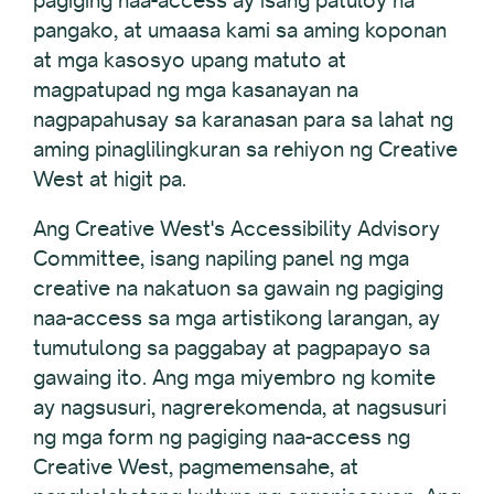
pagiging naa-access ay isang patuloy na
pangako, at umaasa kami sa aming koponan
at mga kasosyo upang matuto at
magpatupad ng mga kasanayan na
nagpapahusay sa karanasan para sa lahat ng
aming pinaglilingkuran sa rehiyon ng Creative
West at higit pa.
Ang Creative West's Accessibility Advisory
Committee, isang napiling panel ng mga
creative na nakatuon sa gawain ng pagiging
naa-access sa mga artistikong larangan, ay
tumutulong sa paggabay at pagpapayo sa
gawaing ito. Ang mga miyembro ng komite
ay nagsusuri, nagrerekomenda, at nagsusuri
ng mga form ng pagiging naa-access ng
Creative West, pagmemensahe, at