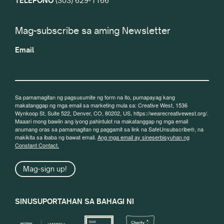
TELEPONO
(303) 629-1166
Mag-subscribe sa aming Newsletter
Email
Sa pamamagitan ng pagsusumite ng form na ito, pumapayag kang
makatanggap ng mga email sa marketing mula sa: Creative West, 1536
Wynkoop St, Suite 522, Denver, CO, 80202, US, https://wearecreativewest.org/.
Maaari mong bawiin ang iyong pahintulot na makatanggap ng mga email
anumang oras sa pamamagitan ng paggamit sa link na SafeUnsubscribe®, na
makikita sa ibaba ng bawat email.
Ang mga email ay sineserbisyuhan ng
Constant Contact.
Mag-sign up!
SINUSUPORTAHAN SA BAHAGI NI