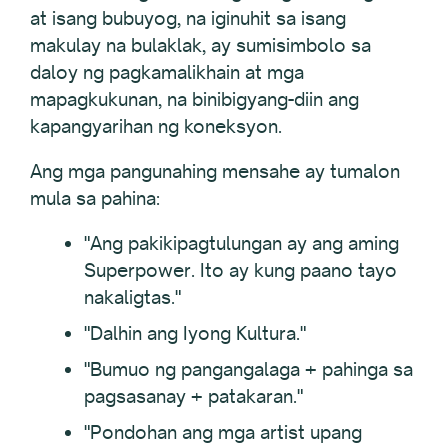
at isang bubuyog, na iginuhit sa isang
makulay na bulaklak, ay sumisimbolo sa
daloy ng pagkamalikhain at mga
mapagkukunan, na binibigyang-diin ang
kapangyarihan ng koneksyon.
Ang mga pangunahing mensahe ay tumalon
mula sa pahina:
"Ang pakikipagtulungan ay ang aming
Superpower. Ito ay kung paano tayo
nakaligtas."
"Dalhin ang Iyong Kultura."
"Bumuo ng pangangalaga + pahinga sa
pagsasanay + patakaran."
"Pondohan ang mga artist upang