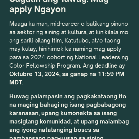
apply Ngayon
Maaga ka man, mid-career o batikang pinuno
sa sektor ng sining at kultura, at kinikilala mo
ang sarili bilang Itim, Katutubo, at/o taong
may kulay, hinihimok ka naming mag-apply
para sa 2024 cohort ng National Leaders ng
Color Fellowship Program. Ang deadline ay
Oktubre 13, 2024, sa ganap na 11:59 PM
MDT
.
Huwag palampasin ang pagkakataong ito
na maging bahagi ng isang pagbabagong
karanasan, upang kumonekta sa isang
masiglang komunidad, at upang maiambag
ang iyong natatanging boses sa
pambansang pag-uusap sa sining.