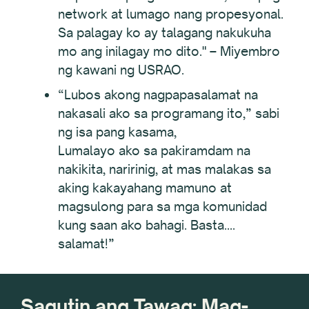
network at lumago nang propesyonal.
Sa palagay ko ay talagang nakukuha
mo ang inilagay mo dito." – Miyembro
ng kawani ng USRAO.
“Lubos akong nagpapasalamat na
nakasali ako sa programang ito,” sabi
ng isa pang kasama,
Lumalayo ako sa pakiramdam na
nakikita, naririnig, at mas malakas sa
aking kakayahang mamuno at
magsulong para sa mga komunidad
kung saan ako bahagi. Basta….
salamat!”
Sagutin ang Tawag: Mag-