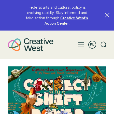
Federal arts and cultural policy is
evolving rapidly. Stay informed and
take action through
Creative West’s
Action Center
.
FIL