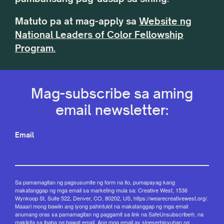
Matuto pa at mag-apply sa
Website ng
National Leaders of Color Fellowship
Program.
Mag-subscribe sa aming
email newsletter:
Email
Sa pamamagitan ng pagsusumite ng form na ito, pumapayag kang
makatanggap ng mga email sa marketing mula sa: Creative West, 1536
Wynkoop St, Suite 522, Denver, CO, 80202, US, https://wearecreativewest.org/.
Maaari mong bawiin ang iyong pahintulot na makatanggap ng mga email
anumang oras sa pamamagitan ng paggamit sa link na SafeUnsubscribe®, na
makikita sa ibaba ng bawat email.
Ang mga email ay sineserbisyuhan ng