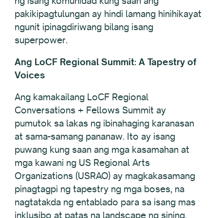
ng isang komunidad kung saan ang
pakikipagtulungan ay hindi lamang hinihikayat
ngunit ipinagdiriwang bilang isang
superpower.
Ang LoCF Regional Summit: A Tapestry of
Voices
Ang kamakailang LoCF Regional
Conversations + Fellows Summit ay
pumutok sa lakas ng ibinahaging karanasan
at sama-samang pananaw. Ito ay isang
puwang kung saan ang mga kasamahan at
mga kawani ng US Regional Arts
Organizations (USRAO) ay magkakasamang
pinagtagpi ng tapestry ng mga boses, na
nagtatakda ng entablado para sa isang mas
inklusibo at patas na landscape ng sining.