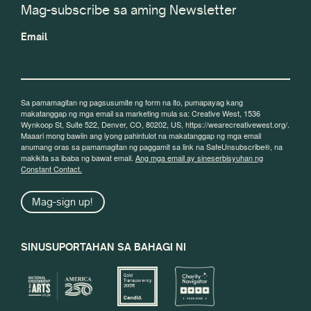
Mag-subscribe sa aming Newsletter
Email
Sa pamamagitan ng pagsusumite ng form na ito, pumapayag kang
makatanggap ng mga email sa marketing mula sa: Creative West, 1536
Wynkoop St, Suite 522, Denver, CO, 80202, US, https://wearecreativewest.org/.
Maaari mong bawiin ang iyong pahintulot na makatanggap ng mga email
anumang oras sa pamamagitan ng paggamit sa link na SafeUnsubscribe®, na
makikita sa ibaba ng bawat email.
Ang mga email ay sineserbisyuhan ng
Constant Contact.
Mag-sign up!
SINUSUPORTAHAN SA BAHAGI NI