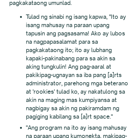
pagkakataong umunlad.
Tulad ng sinabi ng isang kapwa, "Ito ay
isang mahusay na paraan upang
tapusin ang pagsasama! Ako ay lubos
na nagpapasalamat para sa
pagkakataong ito; ito ay lubhang
kapaki-pakinabang para sa akin sa
aking tungkulin! Ang pag-aaral at
pakikipag-ugnayan sa iba pang [a]rts
administrator, parehong mga beterano
at 'rookies' tulad ko, ay nakatulong sa
akin na maging mas kumpiyansa at
nagbigay sa akin ng pakiramdam ng
pagiging kabilang sa [a]rt space."
"Ang program na ito ay isang mahusay
na paraan upang kumonekta, makipag-