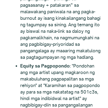
pagsasanay + patakaran” sa
malawakang paniwala na ang pagka-
burnout ay isang kinakailangang bahagi
ng tagumpay sa sining. Ang temang ito
ay biswal na naka-link sa daloy ng
pagkamalikhain, na nagmumungkahi na
ang pagbibigay-priyoridad sa
pangangalaga ay maaaring makatulong
sa pagtagumpayan ng mga hadlang.
Equity sa Pagpopondo:
"Pondohan
ang mga artist upang magkaroon ng
makabuluhang pagpapalitan sa mga
rehiyon" at "Karamihan sa pagpopondo
ay para sa mga nakatatag na 501c3s,
hindi mga indibidwal na artist" ay
nagbibigay-diin sa pangangailangan