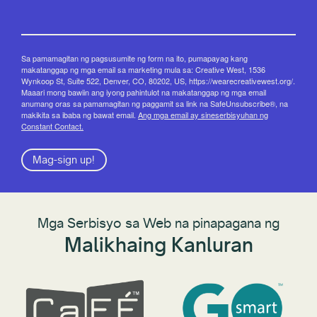
Sa pamamagitan ng pagsusumite ng form na ito, pumapayag kang
makatanggap ng mga email sa marketing mula sa: Creative West, 1536
Wynkoop St, Suite 522, Denver, CO, 80202, US, https://wearecreativewest.org/.
Maaari mong bawiin ang iyong pahintulot na makatanggap ng mga email
anumang oras sa pamamagitan ng paggamit sa link na SafeUnsubscribe®, na
makikita sa ibaba ng bawat email.
Ang mga email ay sineserbisyuhan ng
Constant Contact.
Mag-sign up!
Mga Serbisyo sa Web na pinapagana ng
Malikhaing Kanluran