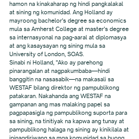
hamon na kinakaharap ng hindi pangkalakal
at sining ng komunidad. Ang Holland ay
mayroong bachelor's degree sa economics
mula sa Amherst College at master's degree
sa internasyonal na pag-aaral at diplomasya
at ang kasaysayan ng sining mula sa
University of London, SOAS.
Sinabi ni Holland, "Ako ay parehong
pinarangalan at nagpakumbaba—hindi
banggitin na nasasabik—na makasali sa
WESTAF bilang direktor ng pampublikong
patakaran. Nakahanda ang WESTAF na
gampanan ang mas malaking papel sa
pagpapasigla ng pampublikong suporta para
sa sining, na tinitiyak na kapwa ang tunay at
pampublikong halaga ng sining ay kinikilala at
ipinagdiriwang sa mga komunidad sa buong