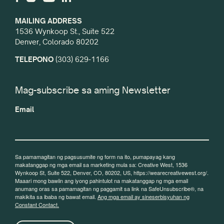
MAILING ADDRESS
1536 Wynkoop St., Suite 522
Denver, Colorado 80202
TELEPONO
(303) 629-1166
Mag-subscribe sa aming Newsletter
Email
Sa pamamagitan ng pagsusumite ng form na ito, pumapayag kang
makatanggap ng mga email sa marketing mula sa: Creative West, 1536
Wynkoop St, Suite 522, Denver, CO, 80202, US, https://wearecreativewest.org/.
Maaari mong bawiin ang iyong pahintulot na makatanggap ng mga email
anumang oras sa pamamagitan ng paggamit sa link na SafeUnsubscribe®, na
makikita sa ibaba ng bawat email.
Ang mga email ay sineserbisyuhan ng
Constant Contact.