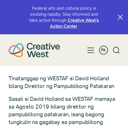
Federal arts and cultural policy is
evolving rapidly. Stay informed and
take action through
Creative West’s
Action Center
.
FIL
Tinatanggap ng WESTAF si David Holland
bilang Direktor ng Pampublikong Patakaran
Sasali si David Holland sa WESTAF mamaya
sa Agosto 2019 bilang direktor ng
pampublikong patakaran, isang bagong
tungkulin na gagabay sa pampublikong