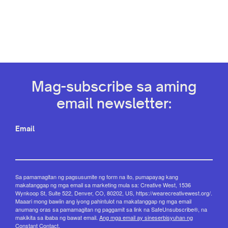
Mag-subscribe sa aming
email newsletter:
Email
Sa pamamagitan ng pagsusumite ng form na ito, pumapayag kang
makatanggap ng mga email sa marketing mula sa: Creative West, 1536
Wynkoop St, Suite 522, Denver, CO, 80202, US, https://wearecreativewest.org/.
Maaari mong bawiin ang iyong pahintulot na makatanggap ng mga email
anumang oras sa pamamagitan ng paggamit sa link na SafeUnsubscribe®, na
makikita sa ibaba ng bawat email.
Ang mga email ay sineserbisyuhan ng
Constant Contact.