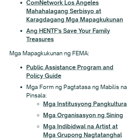
ComNetwork Los Angeles
Mahahalagang Serbisyo at
Karagdagang Mga Mapagkukunan
Ang HENTF's Save Your Family
Treasures
Mga Mapagkukunan ng FEMA:
Public Assistance Program and
Policy Guide
Mga Form ng Pagtatasa ng Mabilis na
Pinsala:
Mga Institusyong Pangkultura
Mga Organisasyon ng Sining
Mga Indibidwal na Artist at
Mga Grupong Nagtatanghal