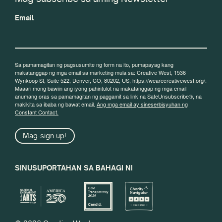
Email
Sa pamamagitan ng pagsusumite ng form na ito, pumapayag kang
makatanggap ng mga email sa marketing mula sa: Creative West, 1536
Wynkoop St, Suite 522, Denver, CO, 80202, US, https://wearecreativewest.org/.
Maaari mong bawiin ang iyong pahintulot na makatanggap ng mga email
anumang oras sa pamamagitan ng paggamit sa link na SafeUnsubscribe®, na
makikita sa ibaba ng bawat email.
Ang mga email ay sineserbisyuhan ng
Constant Contact.
Mag-sign up!
SINUSUPORTAHAN SA BAHAGI NI