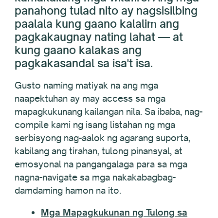
panahong tulad nito ay nagsisilbing
paalala kung gaano kalalim ang
pagkakaugnay nating lahat — at
kung gaano kalakas ang
pagkakasandal sa isa't isa.
Gusto naming matiyak na ang mga
naapektuhan ay may access sa mga
mapagkukunang kailangan nila. Sa ibaba, nag-
compile kami ng isang listahan ng mga
serbisyong nag-aalok ng agarang suporta,
kabilang ang tirahan, tulong pinansyal, at
emosyonal na pangangalaga para sa mga
nagna-navigate sa mga nakakabagbag-
damdaming hamon na ito.
Mga Mapagkukunan ng Tulong sa