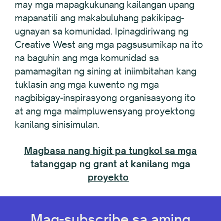
may mga mapagkukunang kailangan upang
mapanatili ang makabuluhang pakikipag-
ugnayan sa komunidad. Ipinagdiriwang ng
Creative West ang mga pagsusumikap na ito
na baguhin ang mga komunidad sa
pamamagitan ng sining at iniimbitahan kang
tuklasin ang mga kuwento ng mga
nagbibigay-inspirasyong organisasyong ito
at ang mga maimpluwensyang proyektong
kanilang sinisimulan.
Magbasa nang higit pa tungkol sa mga
tatanggap ng grant at kanilang mga
proyekto
Mag-subscribe sa aming