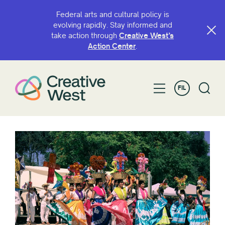
Federal arts and cultural policy is
evolving rapidly. Stay informed and
take action through
Creative West’s
Action Center
.
FIL