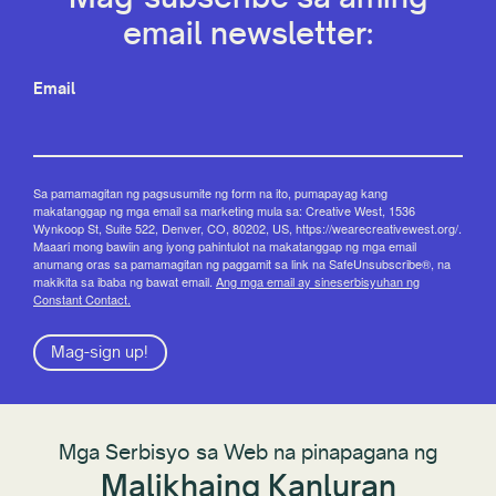
email newsletter:
Email
Sa pamamagitan ng pagsusumite ng form na ito, pumapayag kang
makatanggap ng mga email sa marketing mula sa: Creative West, 1536
Wynkoop St, Suite 522, Denver, CO, 80202, US, https://wearecreativewest.org/.
Maaari mong bawiin ang iyong pahintulot na makatanggap ng mga email
anumang oras sa pamamagitan ng paggamit sa link na SafeUnsubscribe®, na
makikita sa ibaba ng bawat email.
Ang mga email ay sineserbisyuhan ng
Constant Contact.
Mag-sign up!
Mga Serbisyo sa Web na pinapagana ng
Malikhaing Kanluran