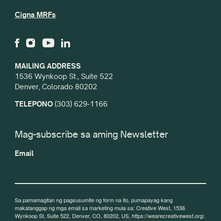
Cigna MRFs
MAILING ADDRESS
1536 Wynkoop St., Suite 522
Denver, Colorado 80202
TELEPONO
(303) 629-1166
Mag-subscribe sa aming Newsletter
Email
Sa pamamagitan ng pagsusumite ng form na ito, pumapayag kang
makatanggap ng mga email sa marketing mula sa: Creative West, 1536
Wynkoop St, Suite 522, Denver, CO, 80202, US, https://wearecreativewest.org/.