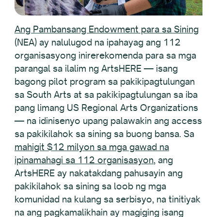
Ang Pambansang Endowment para sa Sining
(NEA) ay nalulugod na ipahayag ang 112
organisasyong inirerekomenda para sa mga
parangal sa ilalim ng ArtsHERE — isang
bagong pilot program sa pakikipagtulungan
sa South Arts at sa pakikipagtulungan sa iba
pang limang US Regional Arts Organizations
— na idinisenyo upang palawakin ang access
sa pakikilahok sa sining sa buong bansa. Sa
mahigit $12 milyon sa mga gawad na
ipinamahagi sa 112 organisasyon
, ang
ArtsHERE ay nakatakdang pahusayin ang
pakikilahok sa sining sa loob ng mga
komunidad na kulang sa serbisyo, na tinitiyak
na ang pagkamalikhain ay magiging isang