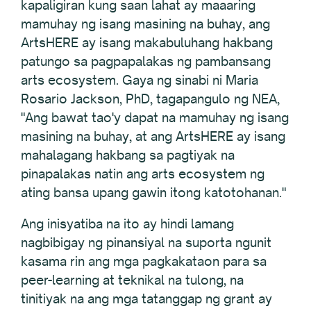
kapaligiran kung saan lahat ay maaaring
mamuhay ng isang masining na buhay, ang
ArtsHERE ay isang makabuluhang hakbang
patungo sa pagpapalakas ng pambansang
arts ecosystem. Gaya ng sinabi ni Maria
Rosario Jackson, PhD, tagapangulo ng NEA,
"Ang bawat tao'y dapat na mamuhay ng isang
masining na buhay, at ang ArtsHERE ay isang
mahalagang hakbang sa pagtiyak na
pinapalakas natin ang arts ecosystem ng
ating bansa upang gawin itong katotohanan."
Ang inisyatiba na ito ay hindi lamang
nagbibigay ng pinansiyal na suporta ngunit
kasama rin ang mga pagkakataon para sa
peer-learning at teknikal na tulong, na
tinitiyak na ang mga tatanggap ng grant ay