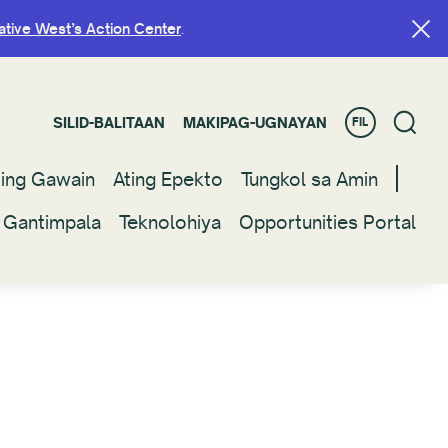
ative West’s Action Center
ative West’s Action Center
.
.
SILID-BALITAAN
SILID-BALITAAN
MAKIPAG-UGNAYAN
MAKIPAG-UGNAYAN
FIL
FIL
ting Gawain
ting Gawain
Ating Epekto
Ating Epekto
Tungkol sa Amin
Tungkol sa Amin
 Gantimpala
 Gantimpala
Teknolohiya
Teknolohiya
Opportunities Portal
Opportunities Portal