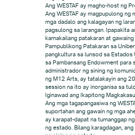
Ang WESTAF ay magho-host ng Pro
Ang WESTAF ay magpupulong ng mg
mga dadalo ang kalagayan ng laran
pagsulong sa larangan. Ipapakita
kamakailang patakaran at gawaing 
Pampublikong Patakaran sa Unibers
pangkultura sa lunsod sa Estados 
sa Pambansang Endowment para sa 
administrador ng sining ng komunid
ng M12 Arts, ay tatalakayin ang 201
session na ito ay inorganisa sa tu
Iginawad ang Ikapitong Magkakas
Ang mga tagapangasiwa ng WESTA
suportahan ang gawain ng mga ahe
ay karapat-dapat na tumanggap ng
ng estado. Bilang karagdagan, an