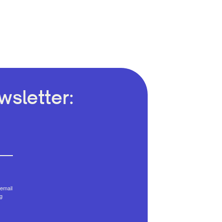
sletter:
email
g