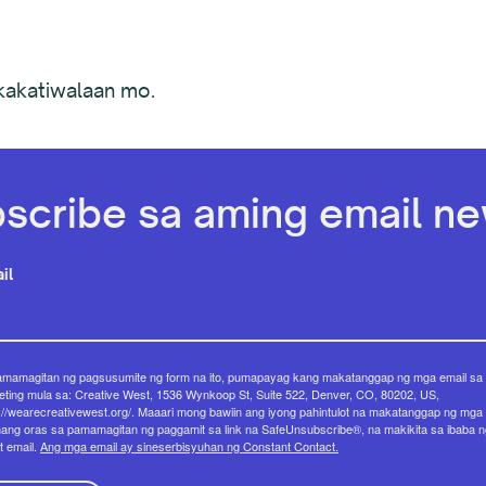
kakatiwalaan mo.
scribe sa aming email new
il
amamagitan ng pagsusumite ng form na ito, pumapayag kang makatanggap ng mga email sa
ting mula sa: Creative West, 1536 Wynkoop St, Suite 522, Denver, CO, 80202, US,
://wearecreativewest.org/. Maaari mong bawiin ang iyong pahintulot na makatanggap ng mga 
ang oras sa pamamagitan ng paggamit sa link na SafeUnsubscribe®, na makikita sa ibaba n
t email.
Ang mga email ay sineserbisyuhan ng Constant Contact.