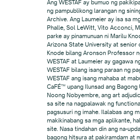
Ang WESTAF ay bumuo ng pakikipag
ng pampublikong larangan ng sinin
Archive. Ang Laumeier ay isa sa 
Phalle, Sol LeWitt, Vito Acconci, 
parke ay pinamunuan ni Marilu Knode
Arizona State University at senio
Knode bilang Aronson Professor ng
WESTAF at Laumeier ay gagawa ng 
WESTAF bilang isang paraan ng pa
WESTAF ang isang mahaba at mabu
CaFÉ™ upang Ilunsad ang Bagong U
Noong Nobyembre, ang art adjudic
sa site na nagpalawak ng functio
pagsusuri ng imahe. Ilalabas ang 
makikinabang sa mga aplikante, h
site. Nasa tindahan din ang na-up
bagong hitsura at pakiramdam at m