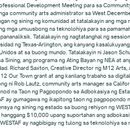
fessional Development Meeting para sa Community 
a community arts administrator sa West December
gan ng sining ng komunidad at tatalakayin ang mga
 ang mga umuusbong na teknolohiya para sa pamamah
pananaliksik. Tatalakayin ng nagtatanghal ng sessio
idad ng Texas-Arlington, ang kanyang kasalukuyang
Unidos at sa buong mundo. Tatalakayin ni Jason Sch
Sining, ang programa ng Ating Bayan ng NEA at an
ad. Richard Saxton, Creative Director ng M12 Arts, a
2 Our Town grant at ang kanilang trabaho sa digital s
long ni Rob Lautz, community arts manager sa Califor
unod na Taon ng Pagpopondo sa Adbokasiya ng Est
F ay gumagawa ng ikapitong taon ng pagpopondo n
nsya ng sining ng estado sa buong rehiyon ng WEST
 hanggang $10,000 upang suportahan ang adbokasiy
g WESTAF ay nagbibigay ng tulong sa teknolohiya sa