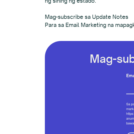
ng sining ng estado.
Mag-subscribe sa Update Notes
Para sa Email Marketing na mapag
Mag-sub
Ema
Sa p
marke
https
anum
bawa