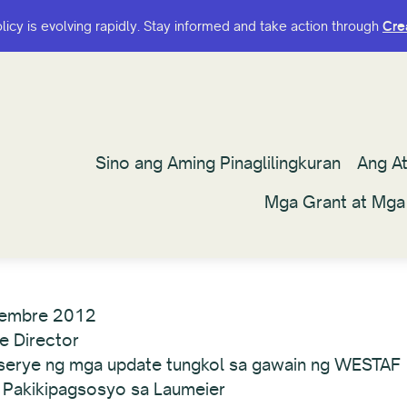
olicy is evolving rapidly. Stay informed and take action through
olicy is evolving rapidly. Stay informed and take action through
Cre
Cre
Sino ang Aming Pinaglilingkuran
Sino ang Aming Pinaglilingkuran
Ang A
Ang A
Mga Grant at Mga
Mga Grant at Mga
yembre 2012
e Director
a serye ng mga update tungkol sa gawain ng WESTAF
g Pakikipagsosyo sa Laumeier