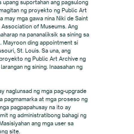
is upang suportahan ang pagsulong
magitan ng proyekto ng Public Art
a may mga gawa nina Niki de Saint
an Association of Museums. Ang
naharap na pananaliksik sa sining sa
t. Mayroon ding appointment si
uri, St. Louis. Sa una, ang
royekto ng Public Art Archive ng
rangan ng sining. Inaasahan ng
 ay naglunsad ng mga pag-upgrade
e na pagmamarka at mga proseso ng
 mga pagpapahusay na ito ay
it ng administratibong bahagi ng
. Masisiyahan ang mga user sa
ng site.