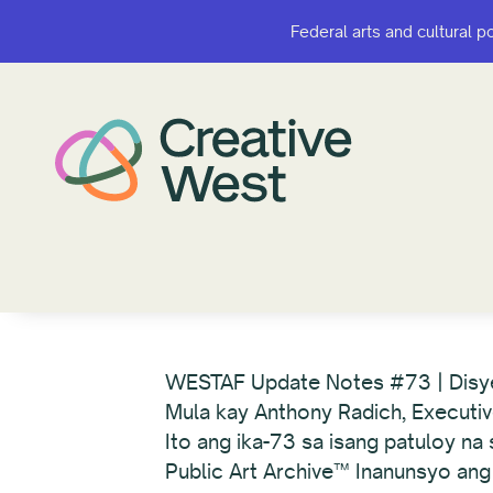
Federal arts and cultural p
Federal arts and cultural p
WESTAF Update Notes #73 | Dis
Mula kay Anthony Radich, Executiv
Ito ang ika-73 sa isang patuloy n
Public Art Archive™ Inanunsyo an