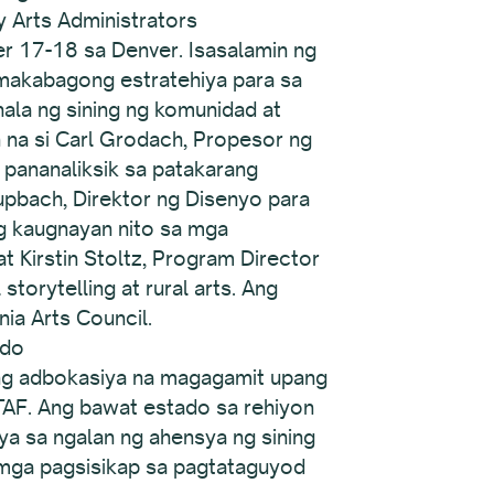
Arts Administrators
 17-18 sa Denver. Isasalamin ng
 makabagong estratehiya para sa
ala ng sining ng komunidad at
n na si Carl Grodach, Propesor ng
 pananaliksik sa patakarang
upbach, Direktor ng Disenyo para
g kaugnayan nito sa mga
t Kirstin Stoltz, Program Director
torytelling at rural arts. Ang
nia Arts Council.
ado
g adbokasiya na magagamit upang
AF. Ang bawat estado sa rehiyon
a sa ngalan ng ahensya ng sining
 mga pagsisikap sa pagtataguyod