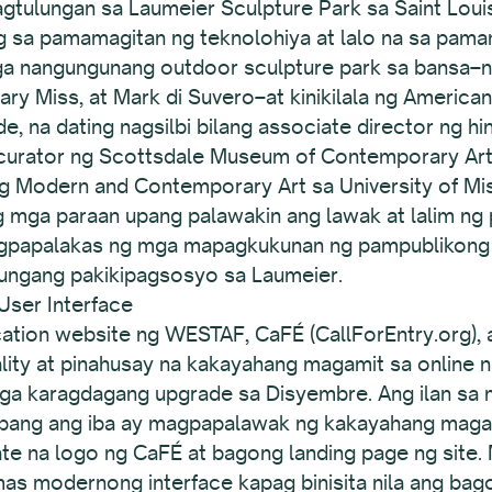
tulungan sa Laumeier Sculpture Park sa Saint Lou
g sa pamamagitan ng teknolohiya at lalo na sa pama
mga nangungunang outdoor sculpture park sa bansa–n
Mary Miss, at Mark di Suvero–at kinikilala ng Americ
, na dating nagsilbi bilang associate director ng hi
r curator ng Scottsdale Museum of Contemporary Ar
 Modern and Contemporary Art sa University of Misso
mga paraan upang palawakin ang lawak at lalim ng p
gpapalakas ng mga mapagkukunan ng pampublikong la
ngang pakikipagsosyo sa Laumeier.
ser Interface
ation website ng WESTAF, CaFÉ (CallForEntry.org),
nality at pinahusay na kakayahang magamit sa onlin
mga karagdagang upgrade sa Disyembre. Ang ilan sa
abang ang iba ay magpapalawak ng kakayahang magam
date na logo ng CaFÉ at bagong landing page ng site
as modernong interface kapag binisita nila ang bago