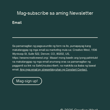
Mag-subscribe sa aming Newsletter
Email
Sa pamamagitan ng pagsusumite ng form na ito, pumapayag kang
makatanggap ng mga email sa marketing mula sa: Creative West, 1536
Wynkoop St, Suite 522, Denver, CO, 80202, US,
https://wearecreativewest.org/. Maaari mong bawiin ang iyong pahintulot
na makatanggap ng mga email anumang oras sa pamamagitan ng
paggamit sa link na SafeUnsubscribe®, na makikita sa ibaba ng bawat
email.
Ang mga email ay sineserbisyuhan ng Constant Contact.
Mag-sign up!