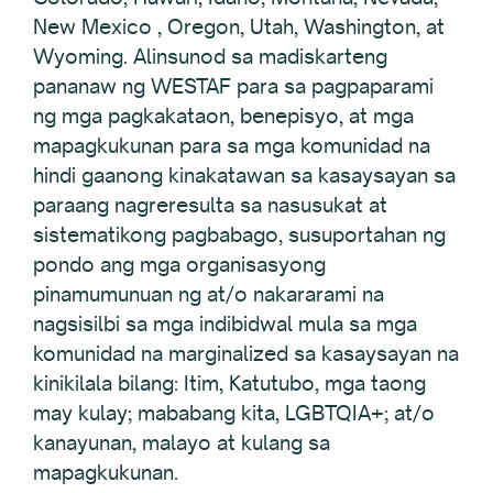
New Mexico , Oregon, Utah, Washington, at
Wyoming. Alinsunod sa madiskarteng
pananaw ng WESTAF para sa pagpaparami
ng mga pagkakataon, benepisyo, at mga
mapagkukunan para sa mga komunidad na
hindi gaanong kinakatawan sa kasaysayan sa
paraang nagreresulta sa nasusukat at
sistematikong pagbabago, susuportahan ng
pondo ang mga organisasyong
pinamumunuan ng at/o nakararami na
nagsisilbi sa mga indibidwal mula sa mga
komunidad na marginalized sa kasaysayan na
kinikilala bilang: Itim, Katutubo, mga taong
may kulay; mababang kita, LGBTQIA+; at/o
kanayunan, malayo at kulang sa
mapagkukunan.