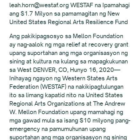
leah.horn@westaf.org WESTAF na Ipamahagi
ang $1.7 Milyon sa pamamagitan ng New
United States Regional Arts Resilience Fund
Ang pakikipagsosyo sa Mellon Foundation
ay nag-aalok ng mga relief at recovery grant
upang suportahan ang mga organisasyon ng
sining at kultura na kulang sa mapagkukunan
sa West DENVER, CO, Hunyo 16, 2020—
Inihayag ngayon ng Western States Arts
Federation (WESTAF) na nakikipagtulungan
ito sa limang kapatid nito na United States
Regional Arts Organizations at The Andrew
W. Mellon Foundation upang mamahagi ng
mga gawad mula sa isang $10 milyong pang-
emergency na pamumuhunan upang
suportahan ang mga organisasyon ng sining