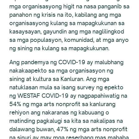
mga organisasyong higit na nasa panganib sa
panahon ng krisis na ito, kabilang ang mga
organisasyong kulang sa mapagkukunan sa
kasaysayan, gayundin ang mga naglilingkod
sa mga populasyon, komunidad, at mga anyo
ng sining na kulang sa mapagkukunan.
Ang pandemya ng COVID-19 ay malubhang
nakakaapekto sa mga organisasyon ng
sining at kultura sa Kanluran. Ang mga
natuklasan mula sa isang survey ng epekto
ng WESTAF COVID-19 ay nagpapahiwatig na
54% ng mga arts nonprofit sa kanlurang
rehiyon ang nakaranas ng kabuuang o
matinding pagkalugi sa kita sa nakalipas na
dalawang buwan, 47% ng mga arts nonprofit
na sinuri ay may mga reserbang mas mababa