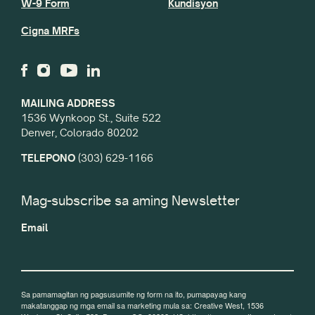
W-9 Form
Kundisyon
Cigna MRFs
MAILING ADDRESS
1536 Wynkoop St., Suite 522
Denver, Colorado 80202
TELEPONO
(303) 629-1166
Mag-subscribe sa aming Newsletter
Email
Sa pamamagitan ng pagsusumite ng form na ito, pumapayag kang
makatanggap ng mga email sa marketing mula sa: Creative West, 1536