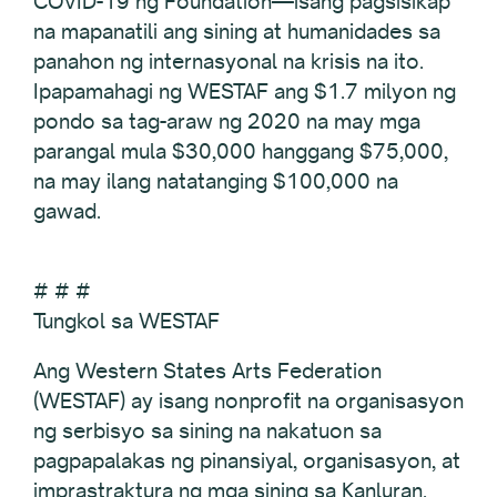
COVID-19 ng Foundation—isang pagsisikap
na mapanatili ang sining at humanidades sa
panahon ng internasyonal na krisis na ito.
Ipapamahagi ng WESTAF ang $1.7 milyon ng
pondo sa tag-araw ng 2020 na may mga
parangal mula $30,000 hanggang $75,000,
na may ilang natatanging $100,000 na
gawad.
# # #
Tungkol sa WESTAF
Ang Western States Arts Federation
(WESTAF) ay isang nonprofit na organisasyon
ng serbisyo sa sining na nakatuon sa
pagpapalakas ng pinansiyal, organisasyon, at
imprastraktura ng mga sining sa Kanluran.