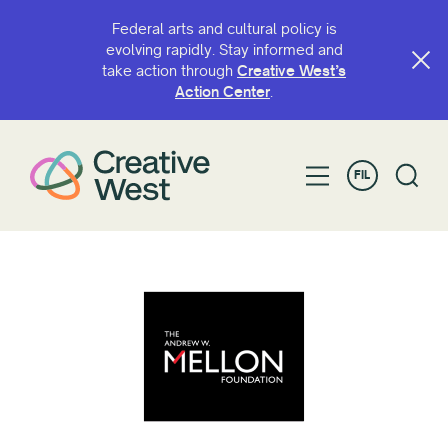
Federal arts and cultural policy is
evolving rapidly. Stay informed and
take action through
Creative West’s
Action Center
.
FIL