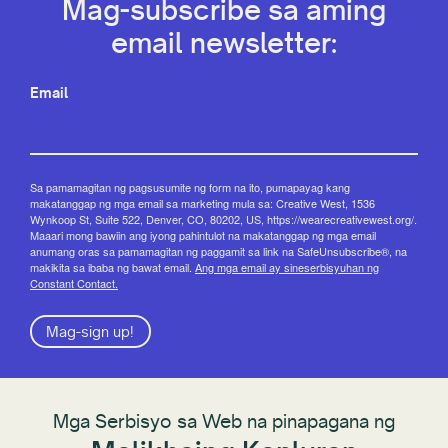
Mag-subscribe sa aming
email newsletter:
Email
Sa pamamagitan ng pagsusumite ng form na ito, pumapayag kang
makatanggap ng mga email sa marketing mula sa: Creative West, 1536
Wynkoop St, Suite 522, Denver, CO, 80202, US, https://wearecreativewest.org/.
Maaari mong bawiin ang iyong pahintulot na makatanggap ng mga email
anumang oras sa pamamagitan ng paggamit sa link na SafeUnsubscribe®, na
makikita sa ibaba ng bawat email.
Ang mga email ay sineserbisyuhan ng
Constant Contact.
Mag-sign up!
Mga Serbisyo sa Web na pinapagana ng