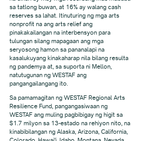
sa tatlong buwan, at 16% ay walang cash
reserves sa lahat. Itinuturing ng mga arts
nonprofit na ang arts relief ang
pinakakailangan na interbensyon para
tulungan silang mapagaan ang mga
seryosong hamon sa pananalapi na
kasalukuyang kinakaharap nila bilang resulta
ng pandemya at, sa suporta ni Mellon,
natutugunan ng WESTAF ang
pangangailangang ito.
Sa pamamagitan ng WESTAF Regional Arts
Resilience Fund, pangangasiwaan ng
WESTAF ang muling pagbibigay ng higit sa
$1.7 milyon sa 13-estado na rehiyon nito, na
kinabibilangan ng Alaska, Arizona, California,
Colorado, Hawai'i, Idaho, Montana, Nevada,