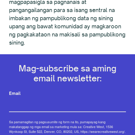
magpapasigla sa pagnanais at
pangangailangan para sa isang sentral na
imbakan ng pampublikong data ng sining
upang ang bawat komunidad ay magkaroon
ng pagkakataon na makisali sa pampublikong
sining.
Mag-subscribe sa aming
email newsletter:
Email
Sa pamamagitan ng pagsusumite ng form na ito, pumapayag kang
makatanggap ng mga email sa marketing mula sa: Creative West, 1536
Wynkoop St, Suite 522, Denver, CO, 80202, US, https://wearecreativewest.org/.