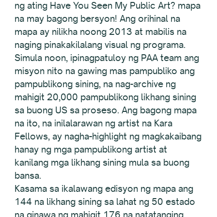
ng ating Have You Seen My Public Art? mapa
na may bagong bersyon! Ang orihinal na
mapa ay nilikha noong 2013 at mabilis na
naging pinakakilalang visual ng programa.
Simula noon, ipinagpatuloy ng PAA team ang
misyon nito na gawing mas pampubliko ang
pampublikong sining, na nag-archive ng
mahigit 20,000 pampublikong likhang sining
sa buong US sa proseso. Ang bagong mapa
na ito, na inilalarawan ng artist na Kara
Fellows, ay nagha-highlight ng magkakaibang
hanay ng mga pampublikong artist at
kanilang mga likhang sining mula sa buong
bansa.
Kasama sa ikalawang edisyon ng mapa ang
144 na likhang sining sa lahat ng 50 estado
na ginawa ng mahigit 176 na natatanging