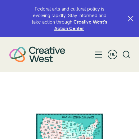
Federal arts and cultural policy is
evolving rapidly. Stay informed and
take action through
Creative West’s
Action Center
.
FIL