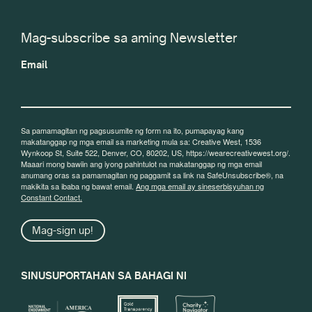
Mag-subscribe sa aming Newsletter
Email
Sa pamamagitan ng pagsusumite ng form na ito, pumapayag kang
makatanggap ng mga email sa marketing mula sa: Creative West, 1536
Wynkoop St, Suite 522, Denver, CO, 80202, US, https://wearecreativewest.org/.
Maaari mong bawiin ang iyong pahintulot na makatanggap ng mga email
anumang oras sa pamamagitan ng paggamit sa link na SafeUnsubscribe®, na
makikita sa ibaba ng bawat email.
Ang mga email ay sineserbisyuhan ng
Constant Contact.
Mag-sign up!
SINUSUPORTAHAN SA BAHAGI NI