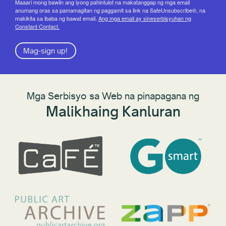
Maaari mong bawiin ang iyong pahintulot na makatanggap ng mga email
anumang oras sa pamamagitan ng paggamit sa link na SafeUnsubscribe®, na
makikita sa ibaba ng bawat email.
Ang mga email ay sineserbisyuhan ng
Constant Contact.
Mag-sign up!
Mga Serbisyo sa Web na pinapagana ng
Malikhaing Kanluran