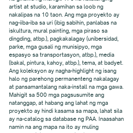
artist at studio, karamihan sa loob ng
nakalipas na 10 taon. Ang mga proyekto ay
nag-iiba-iba sa uri (ibig sabihin, panlabas na
iskultura, mural painting, mga piraso sa
dingding, atbp.), pagkakalagay (unibersidad,
parke, mga gusali ng munisipyo, mga
espasyo sa transportasyon, atbp.), media
(bakal, pintura, kahoy, atbp.), tema, at badyet.
Ang koleksyon ay nagha-highlight ng isang
halo ng parehong permanenteng nakalagay
at pansamantalang naka-install na mga gawa.
Mahigit sa 500 mga pagsusumite ang
natanggap, at habang ang lahat ng mga
proyekto ay hindi kasama sa mapa, lahat sila
ay na-catalog sa database ng PAA. Inaasahan
namin na ang mapa na ito ay muling