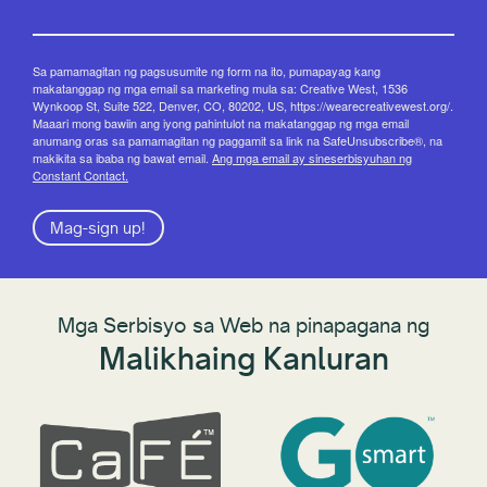
Sa pamamagitan ng pagsusumite ng form na ito, pumapayag kang
makatanggap ng mga email sa marketing mula sa: Creative West, 1536
Wynkoop St, Suite 522, Denver, CO, 80202, US, https://wearecreativewest.org/.
Maaari mong bawiin ang iyong pahintulot na makatanggap ng mga email
anumang oras sa pamamagitan ng paggamit sa link na SafeUnsubscribe®, na
makikita sa ibaba ng bawat email.
Ang mga email ay sineserbisyuhan ng
Constant Contact.
Mag-sign up!
Mga Serbisyo sa Web na pinapagana ng
Malikhaing Kanluran