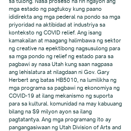
sa tulong. Nasa proseso na rin ngayon ang
mga estado ng pagtukoy kung paano
ididirekta ang mga pederal na pondo sa mga
priyoridad na aktibidad at industriya sa
konteksto ng COVID relief. Ang isang
kamakailan at maagang halimbawa ng sektor
ng creative na epektibong nagsusulong para
sa mga pondo ng relief ng estado para sa
pagbawi ay nasa Utah kung saan nagpasa
ang lehislatura at nilagdaan ni Gov. Gary
Herbert ang batas HB5010, na lumilikha ng
mga programa sa pagbawi ng ekonomiya ng
COVID-19 at ilang mekanismo ng suporta
para sa kultural. komunidad na may kabuuang
bilang na $9 milyon ayon sa ilang
pagtatantya. Ang mga programang ito ay
pangangasiwaan ng Utah Division of Arts and