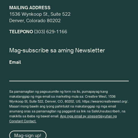
MAILING ADDRESS
1536 Wynkoop St., Suite 522
Denver, Colorado 80202
TELEPONO
(303) 629-1166
Mag-subscribe sa aming Newsletter
Email
Sa pamamagitan ng pagsusumite ng form na ito, pumapayag kang
makatanggap ng mga email sa marketing mula sa: Creative West, 1536
Wynkoop St, Suite 522, Denver, CO, 80202, US, https://wearecreativewest.org/.
Maaari mong bawiin ang iyong pahintulot na makatanggap ng mga email
anumang oras sa pamamagitan ng paggamit sa link na SafeUnsubscribe®, na
makikita sa ibaba ng bawat email.
Ang mga email ay sineserbisyuhan ng
Constant Contact.
Mag-sign up!