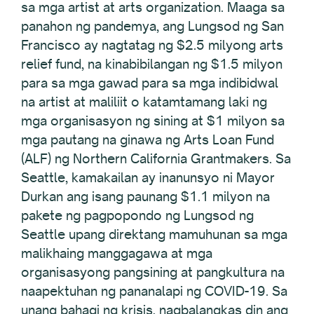
sa mga artist at arts organization. Maaga sa
panahon ng pandemya, ang Lungsod ng San
Francisco ay nagtatag ng $2.5 milyong arts
relief fund, na kinabibilangan ng $1.5 milyon
para sa mga gawad para sa mga indibidwal
na artist at maliliit o katamtamang laki ng
mga organisasyon ng sining at $1 milyon sa
mga pautang na ginawa ng Arts Loan Fund
(ALF) ng Northern California Grantmakers. Sa
Seattle, kamakailan ay inanunsyo ni Mayor
Durkan ang isang paunang $1.1 milyon na
pakete ng pagpopondo ng Lungsod ng
Seattle upang direktang mamuhunan sa mga
malikhaing manggagawa at mga
organisasyong pangsining at pangkultura na
naapektuhan ng pananalapi ng COVID-19. Sa
unang bahagi ng krisis, nagbalangkas din ang