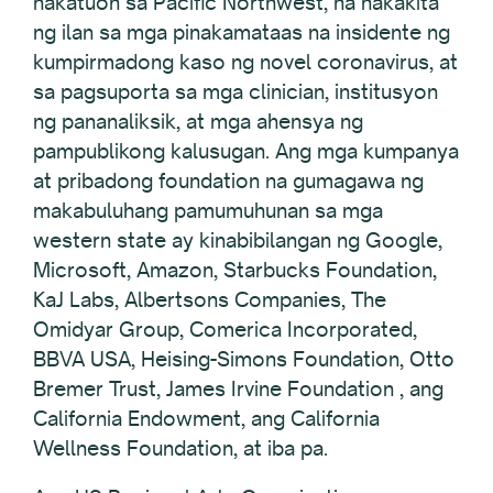
nakatuon sa Pacific Northwest, na nakakita
ng ilan sa mga pinakamataas na insidente ng
kumpirmadong kaso ng novel coronavirus, at
sa pagsuporta sa mga clinician, institusyon
ng pananaliksik, at mga ahensya ng
pampublikong kalusugan. Ang mga kumpanya
at pribadong foundation na gumagawa ng
makabuluhang pamumuhunan sa mga
western state ay kinabibilangan ng Google,
Microsoft, Amazon, Starbucks Foundation,
KaJ Labs, Albertsons Companies, The
Omidyar Group, Comerica Incorporated,
BBVA USA, Heising-Simons Foundation, Otto
Bremer Trust, James Irvine Foundation , ang
California Endowment, ang California
Wellness Foundation, at iba pa.