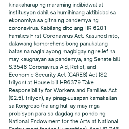
kinakaharap ng maraming indibidwal at
institusyon dahil sa humihinang aktibidad sa
ekonomiya sa gitna ng pandemya ng
coronavirus. Kabilang dito ang HR 6201
Families First Coronavirus Act. Kasunod nito,
dalawang komprehensibong panukalang
batas na naglalayong magbigay ng relief na
may kaugnayan sa pandemya, ang Senate bill
S.3548 Coronavirus Aid, Relief, and
Economic Security Act (CARES) Act ($2
trilyon) at House bill HR6379 Take
Responsibility for Workers and Families Act
($2.5). trilyon), ay pinag-uusapan kamakailan
sa Kongreso (na ang huli ay may mga
probisyon para sa dagdag na pondo ng
National Endowment for the Arts at National
Endowment for the Humanities). Ang HR 748