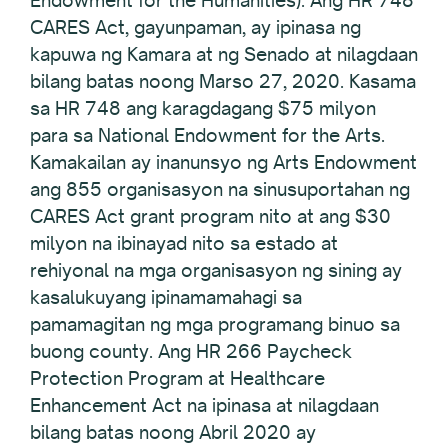
CARES Act, gayunpaman, ay ipinasa ng
kapuwa ng Kamara at ng Senado at nilagdaan
bilang batas noong Marso 27, 2020. Kasama
sa HR 748 ang karagdagang $75 milyon
para sa National Endowment for the Arts.
Kamakailan ay inanunsyo ng Arts Endowment
ang 855 organisasyon na sinusuportahan ng
CARES Act grant program nito at ang $30
milyon na ibinayad nito sa estado at
rehiyonal na mga organisasyon ng sining ay
kasalukuyang ipinamamahagi sa
pamamagitan ng mga programang binuo sa
buong county. Ang HR 266 Paycheck
Protection Program at Healthcare
Enhancement Act na ipinasa at nilagdaan
bilang batas noong Abril 2020 ay