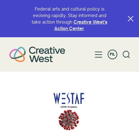
Federal arts and cultural policy is
evolving rapidly. Stay informed and
take action through
Creative West’s
Action Center
.
FIL