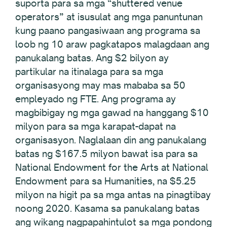
suporta para sa mga “shuttered venue
operators” at isusulat ang mga panuntunan
kung paano pangasiwaan ang programa sa
loob ng 10 araw pagkatapos malagdaan ang
panukalang batas. Ang $2 bilyon ay
partikular na itinalaga para sa mga
organisasyong may mas mababa sa 50
empleyado ng FTE. Ang programa ay
magbibigay ng mga gawad na hanggang $10
milyon para sa mga karapat-dapat na
organisasyon. Naglalaan din ang panukalang
batas ng $167.5 milyon bawat isa para sa
National Endowment for the Arts at National
Endowment para sa Humanities, na $5.25
milyon na higit pa sa mga antas na pinagtibay
noong 2020. Kasama sa panukalang batas
ang wikang nagpapahintulot sa mga pondong