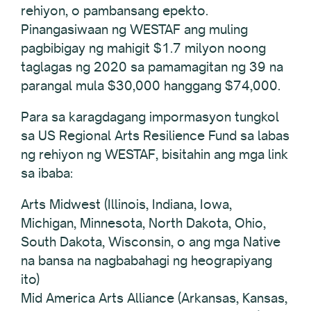
rehiyon, o pambansang epekto.
Pinangasiwaan ng WESTAF ang muling
pagbibigay ng mahigit $1.7 milyon noong
taglagas ng 2020 sa pamamagitan ng 39 na
parangal mula $30,000 hanggang $74,000.
Para sa karagdagang impormasyon tungkol
sa US Regional Arts Resilience Fund sa labas
ng rehiyon ng WESTAF, bisitahin ang mga link
sa ibaba:
Arts Midwest (Illinois, Indiana, Iowa,
Michigan, Minnesota, North Dakota, Ohio,
South Dakota, Wisconsin, o ang mga Native
na bansa na nagbabahagi ng heograpiyang
ito)
Mid America Arts Alliance (Arkansas, Kansas,