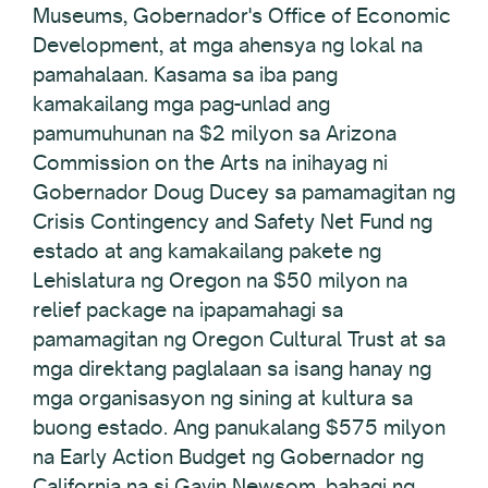
Museums, Gobernador's Office of Economic
Development, at mga ahensya ng lokal na
pamahalaan. Kasama sa iba pang
kamakailang mga pag-unlad ang
pamumuhunan na $2 milyon sa Arizona
Commission on the Arts na inihayag ni
Gobernador Doug Ducey sa pamamagitan ng
Crisis Contingency and Safety Net Fund ng
estado at ang kamakailang pakete ng
Lehislatura ng Oregon na $50 milyon na
relief package na ipapamahagi sa
pamamagitan ng Oregon Cultural Trust at sa
mga direktang paglalaan sa isang hanay ng
mga organisasyon ng sining at kultura sa
buong estado. Ang panukalang $575 milyon
na Early Action Budget ng Gobernador ng
California na si Gavin Newsom, bahagi ng