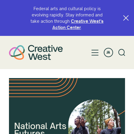
Federal arts and cultural policy is
evolving rapidly. Stay informed and
take action through
Creative West’s
Action Center
.
JA