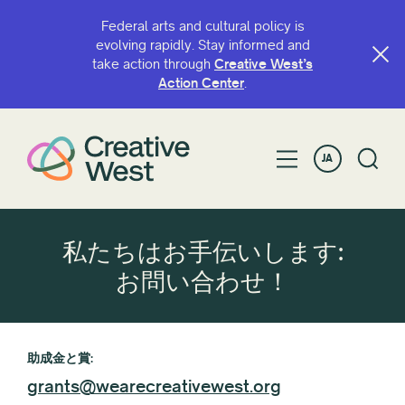
Federal arts and cultural policy is
evolving rapidly. Stay informed and
take action through
Creative West’s
Action Center
.
JA
私たちはお手伝いします:
お問い合わせ！
助成金と賞:
grants@wearecreativewest.org