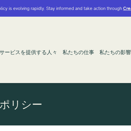
olicy is evolving rapidly. Stay informed and take action through
olicy is evolving rapidly. Stay informed and take action through
Cre
Cre
サービスを提供する人々
サービスを提供する人々
私たちの仕事
私たちの仕事
私たちの影響
私たちの影響
ポリシー