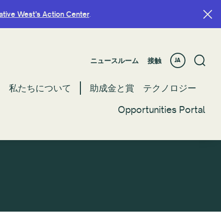
ative West’s Action Center
ative West’s Action Center
.
.
ニュースルーム
ニュースルーム
接触
接触
JA
JA
私たちについて
私たちについて
助成金と賞
助成金と賞
テクノロジー
テクノロジー
Opportunities Portal
Opportunities Portal