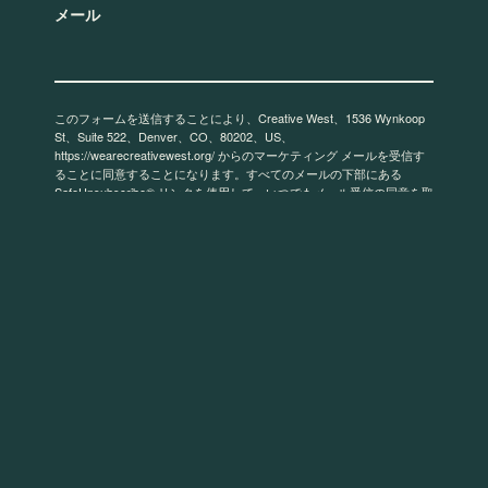
メール
このフォームを送信することにより、Creative West、1536 Wynkoop
St、Suite 522、Denver、CO、80202、US、
https://wearecreativewest.org/ からのマーケティング メールを受信す
ることに同意することになります。すべてのメールの下部にある
SafeUnsubscribe® リンクを使用して、いつでもメール受信の同意を取
り消すことができます。
電子メールは Constant Contact によって提供
されます。
サインアップ！
© 2026 Creative West
デザイン+開発
人々 人々