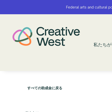
Federal arts and cultural p
Federal arts and cultural p
私たちが
私たちが
すべての助成金に戻る