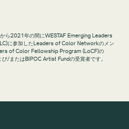
2021年の間にWESTAF Emerging Leaders
 (ELC)に参加したLeaders of Color Networkのメン
rs of Color Fellowship Program (LoCF)の
/またはBIPOC Artist Fundの受賞者です。