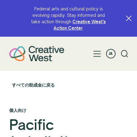
Federal arts and cultural policy is
evolving rapidly. Stay informed and
take action through
Creative West’s
Action Center
.
JA
すべての助成金に戻る
個人向け
Pacific