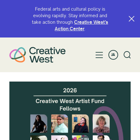
Federal arts and cultural policy is
evolving rapidly. Stay informed and
take action through
Creative West’s
Action Center
.
JA