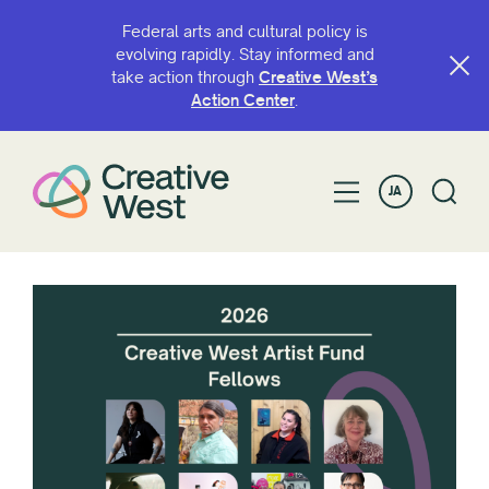
Federal arts and cultural policy is
evolving rapidly. Stay informed and
take action through
Creative West’s
Action Center
.
JA