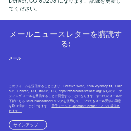
Denver, CO 80203 になります。記録を更新し
てください。
メールニュースレターを購読す
る:
メール
このフォームを送信することにより、Creative West、1536 Wynkoop St、Suite
522、Denver、CO、80202、US、https://wearecreativewest.org/ からのマーケ
ティング メールを受信することに同意することになります。すべてのメールの
下部にある SafeUnsubscribe® リンクを使用して、いつでもメール受信の同意
を取り消すことができます。
電子メールは Constant Contact によって提供さ
れます。
サインアップ！