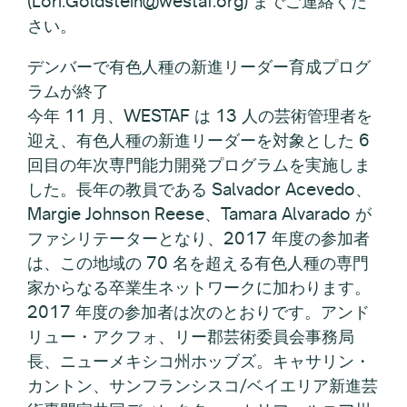
(Lori.Goldstein@westaf.org) までご連絡くだ
さい。
デンバーで有色人種の新進リーダー育成プログ
ラムが終了
今年 11 月、WESTAF は 13 人の芸術管理者を
迎え、有色人種の新進リーダーを対象とした 6
回目の年次専門能力開発プログラムを実施しま
した。長年の教員である Salvador Acevedo、
Margie Johnson Reese、Tamara Alvarado が
ファシリテーターとなり、2017 年度の参加者
は、この地域の 70 名を超える有色人種の専門
家からなる卒業生ネットワークに加わります。
2017 年度の参加者は次のとおりです。アンド
リュー・アクフォ、リー郡芸術委員会事務局
長、ニューメキシコ州ホッブズ。キャサリン・
カントン、サンフランシスコ/ベイエリア新進芸