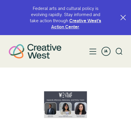
Federal arts and cultural policy is
evolving rapidly. Stay informed and
take action through
Creative West’s
Action Center
.
JA