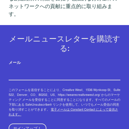
ネットワークへの貢献に重点的に取り組みま
す。
メールニュースレターを購読す
る:
メール
このフォームを送信することにより、Creative West、1536 Wynkoop St、Suite
522、Denver、CO、80202、US、https://wearecreativewest.org/ からのマーケ
ティング メールを受信することに同意することになります。すべてのメールの
下部にある SafeUnsubscribe® リンクを使用して、いつでもメール受信の同意
を取り消すことができます。
電子メールは Constant Contact によって提供さ
れます。
サインアップ！