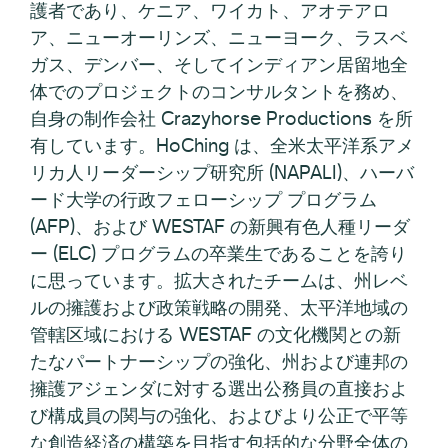
護者であり、ケニア、ワイカト、アオテアロ
ア、ニューオーリンズ、ニューヨーク、ラスベ
ガス、デンバー、そしてインディアン居留地全
体でのプロジェクトのコンサルタントを務め、
自身の制作会社 Crazyhorse Productions を所
有しています。HoChing は、全米太平洋系アメ
リカ人リーダーシップ研究所 (NAPALI)、ハーバ
ード大学の行政フェローシップ プログラム
(AFP)、および WESTAF の新興有色人種リーダ
ー (ELC) プログラムの卒業生であることを誇り
に思っています。拡大されたチームは、州レベ
ルの擁護および政策戦略の開発、太平洋地域の
管轄区域における WESTAF の文化機関との新
たなパートナーシップの強化、州および連邦の
擁護アジェンダに対する選出公務員の直接およ
び構成員の関与の強化、およびより公正で平等
な創造経済の構築を目指す包括的な分野全体の