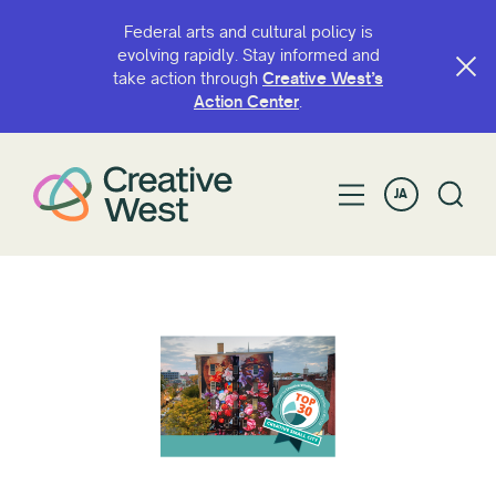
Federal arts and cultural policy is
evolving rapidly. Stay informed and
take action through
Creative West’s
Action Center
.
JA