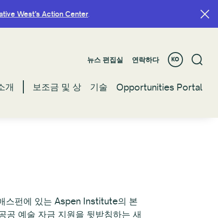
ative West’s Action Center
ative West’s Action Center
.
.
뉴스 편집실
뉴스 편집실
연락하다
연락하다
KO
KO
소개
소개
보조금 및 상
보조금 및 상
기술
기술
Opportunities Portal
Opportunities Portal
에 있는 Aspen Institute의 본
. 공공 예술 자금 지원을 뒷받침하는 새