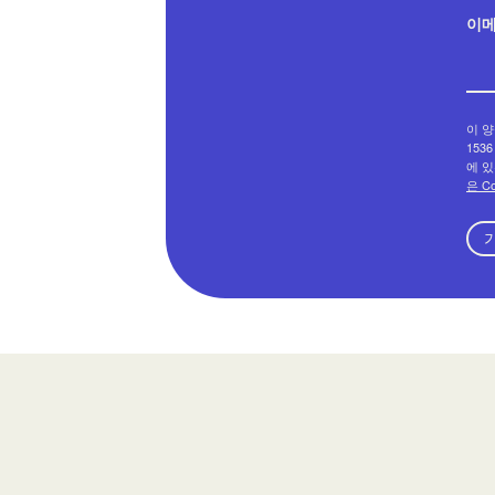
이
이 양
1536
에 있
은 C