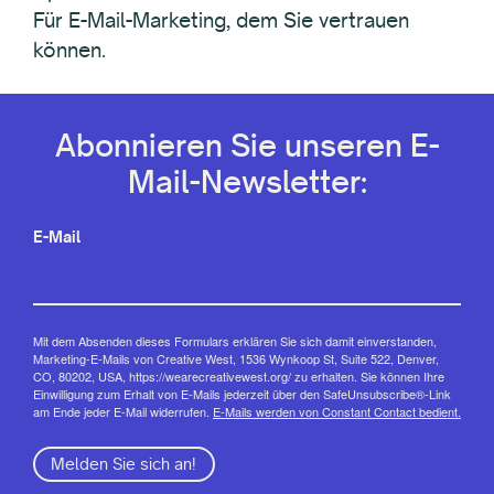
Für E-Mail-Marketing, dem Sie vertrauen
können.
Abonnieren Sie unseren E-
Mail-Newsletter:
E-Mail
Mit dem Absenden dieses Formulars erklären Sie sich damit einverstanden,
Marketing-E-Mails von Creative West, 1536 Wynkoop St, Suite 522, Denver,
CO, 80202, USA, https://wearecreativewest.org/ zu erhalten. Sie können Ihre
Einwilligung zum Erhalt von E-Mails jederzeit über den SafeUnsubscribe®-Link
am Ende jeder E-Mail widerrufen.
E-Mails werden von Constant Contact bedient.
Melden Sie sich an!