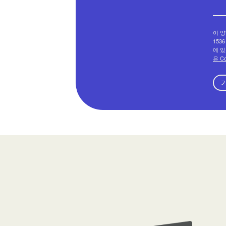
이 양
1536
에 있
은 C