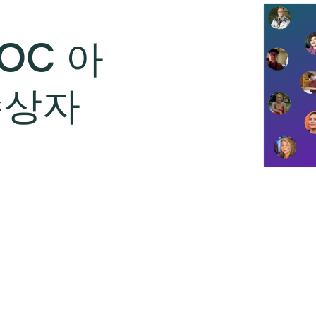
POC 아
수상자