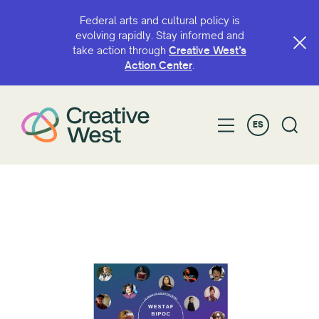
Federal arts and cultural policy is
evolving rapidly. Stay informed and
take action through
Creative West’s
Action Center
.
ES