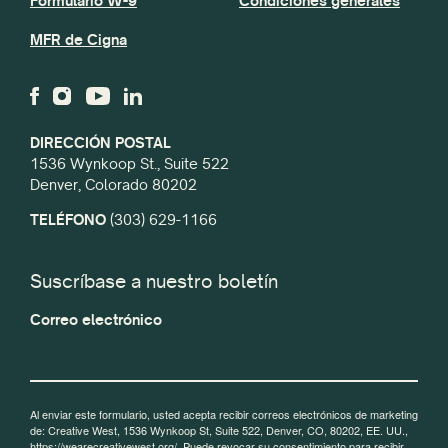
Formulario W-9
Condiciones generales
MFR de Cigna
DIRECCIÓN POSTAL
1536 Wynkoop St., Suite 522
Denver, Colorado 80202
TELÉFONO
(303) 629-1166
Suscríbase a nuestro boletín
Correo electrónico
Al enviar este formulario, usted acepta recibir correos electrónicos de marketing
de: Creative West, 1536 Wynkoop St, Suite 522, Denver, CO, 80202, EE. UU.,
https://wearecreativewest.org/. Puede revocar su consentimiento para recibir