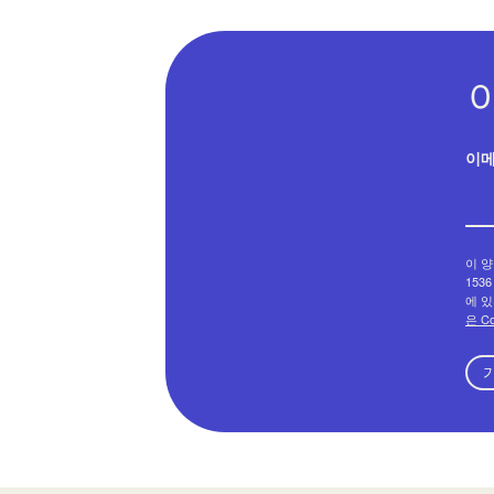
이
이 양
1536
에 있
은 C