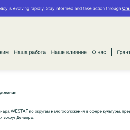
olicy is evolving rapidly. Stay informed and take action through
olicy is evolving rapidly. Stay informed and take action through
Cre
Cre
ужим
ужим
Наша работа
Наша работа
Наше влияние
Наше влияние
О нас
О нас
Гран
Гран
ЕДОВАНИЕ
инара WESTAF по округам налогообложения в сфере культуры, пред
х вокруг Денвера.