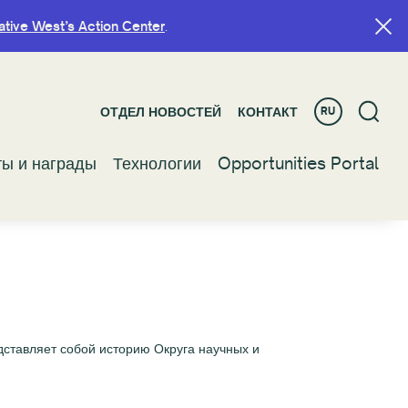
ative West’s Action Center
ative West’s Action Center
.
.
ОТДЕЛ НОВОСТЕЙ
ОТДЕЛ НОВОСТЕЙ
КОНТАКТ
КОНТАКТ
RU
RU
ты и награды
ты и награды
Технологии
Технологии
Opportunities Portal
Opportunities Portal
ставляет собой историю Округа научных и