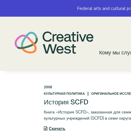
Federal arts and cultural p
Federal arts and cultural p
Кому мы сл
Кому мы сл
2008
КУЛЬТУРНАЯ ПОЛИТИКА
ОРИГИНАЛЬНОЕ ИССЛ
История SCFD
Книга «История SCFD», заказанная для сем
культурных учреждений (SCFD) в семи округа
Скачать