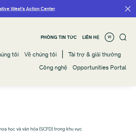
ative West’s Action Center
ative West’s Action Center
.
.
PHÒNG TIN TỨC
PHÒNG TIN TỨC
LIÊN HỆ
LIÊN HỆ
VI
VI
úng tôi
úng tôi
Về chúng tôi
Về chúng tôi
Tài trợ & giải thưởng
Tài trợ & giải thưởng
Công nghệ
Công nghệ
Opportunities Portal
Opportunities Portal
hoa học và văn hóa (SCFD) trong khu vực