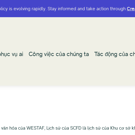
olicy is evolving rapidly. Stay informed and take action through
olicy is evolving rapidly. Stay informed and take action through
Cre
Cre
hục vụ ai
hục vụ ai
Công việc của chúng ta
Công việc của chúng ta
Tác động của ch
Tác động của ch
 văn hóa của WESTAF, Lịch sử của SCFD là lịch sử của Khu cơ sở k