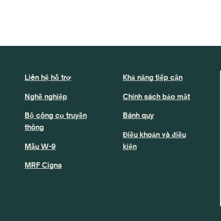
Liên hệ hỗ trợ
Khả năng tiếp cận
Nghề nghiệp
Chính sách bảo mật
Bộ công cụ truyền
Bánh quy
thông
Điều khoản và điều
Mẫu W-9
kiện
MRF Cigna