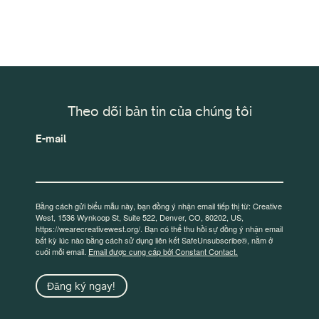
Theo dõi bản tin của chúng tôi
E-mail
Bằng cách gửi biểu mẫu này, bạn đồng ý nhận email tiếp thị từ: Creative
West, 1536 Wynkoop St, Suite 522, Denver, CO, 80202, US,
https://wearecreativewest.org/. Bạn có thể thu hồi sự đồng ý nhận email
bất kỳ lúc nào bằng cách sử dụng liên kết SafeUnsubscribe®, nằm ở
cuối mỗi email.
Email được cung cấp bởi Constant Contact.
Đăng ký ngay!