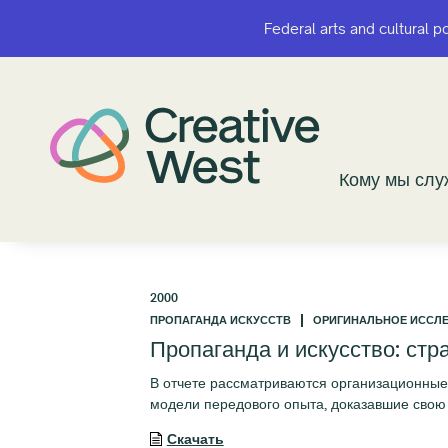
Federal arts and cultural p
Federal arts and cultural p
Кому мы сл
Кому мы сл
2000
ПРОПАГАНДА ИСКУССТВ
ОРИГИНАЛЬНОЕ ИССЛ
Пропаганда и искусство: стр
В отчете рассматриваются организационные 
модели передового опыта, доказавшие свою
Скачать