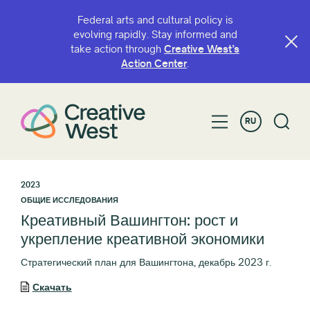
Federal arts and cultural policy is
evolving rapidly. Stay informed and
take action through
Creative West’s
Action Center
.
RU
2023
ОБЩИЕ ИССЛЕДОВАНИЯ
Креативный Вашингтон: рост и
укрепление креативной экономики
Стратегический план для Вашингтона, декабрь 2023 г.
Скачать