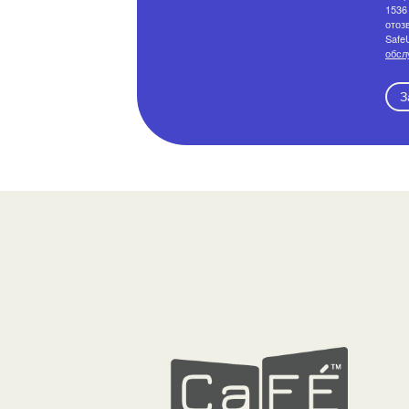
1536 
отоз
Safe
обсл
З