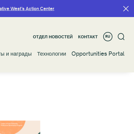
ative West’s Action Center
ative West’s Action Center
.
.
ОТДЕЛ НОВОСТЕЙ
ОТДЕЛ НОВОСТЕЙ
КОНТАКТ
КОНТАКТ
RU
RU
ты и награды
ты и награды
Технологии
Технологии
Opportunities Portal
Opportunities Portal