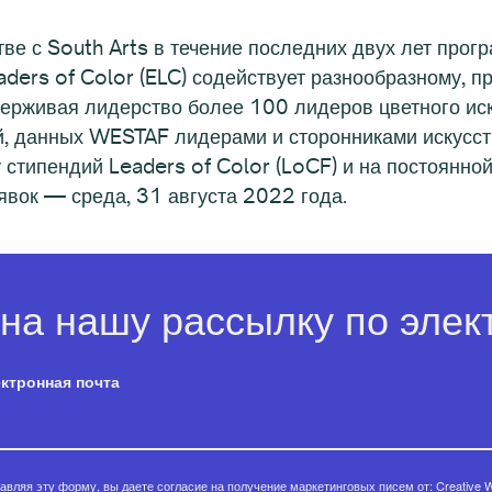
тве с South Arts в течение последних двух лет прог
ders of Color (ELC) содействует разнообразному, п
держивая лидерство более 100 лидеров цветного ис
 данных WESTAF лидерами и сторонниками искусства
стипендий Leaders of Color (LoCF) и на постоянной
аявок — среда, 31 августа 2022 года.
на нашу рассылку по элект
ктронная почта
авляя эту форму, вы даете согласие на получение маркетинговых писем от: Creative W