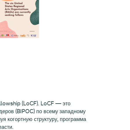
llowship (LoCF). LoCF — это
идеров (BIPOC) по всему западному
зуя когортную структуру, программа
ласти.