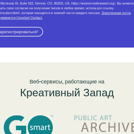
Wynkoop St, Suite 522, Denver, CO, 80202, US, https://wearecreativewest.org/. Вы можете
вать свое согласие на получение писем в любое время, используя ссылку
Unsubscribe®, которая находится в нижней части каждого письма.
Электронная почта
уживается Constant Contact.
арегистрироваться!
Веб-сервисы, работающие на
Креативный Запад