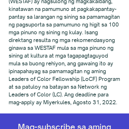
(WESTAF) ay nagsulong ng magkakaibang,
kinatawan na pamumuno at pagkakapantay-
pantay sa larangan ng sining sa pamamagitan
ng pagsuporta sa pamumuno ng higit sa 100
mga pinuno ng sining ng kulay. Isang
direktang resulta ng mga rekomendasyong
ginawa sa WESTAF mula sa mga pinuno ng
sining at kultura at mga tagapagtaguyod
mula sa buong rehiyon, ang gawaing ito ay
ipinapahayag sa pamamagitan ng aming
Leaders of Color Fellowship (LoCF) Program
at sa patuloy na batayan sa Network ng
Leaders of Color (LC). Ang deadline para
mag-apply ay Miyerkules, Agosto 31, 2022.
Mag-subscribe sa aming