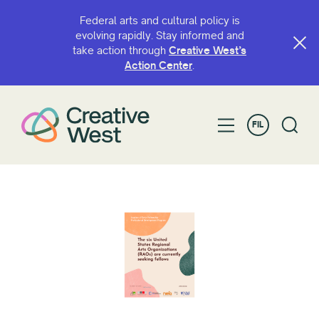
Federal arts and cultural policy is
evolving rapidly. Stay informed and
take action through
Creative West’s
Action Center
.
FIL