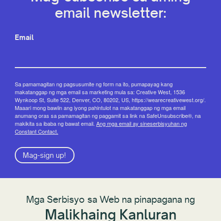
email newsletter:
Email
Sa pamamagitan ng pagsusumite ng form na ito, pumapayag kang
makatanggap ng mga email sa marketing mula sa: Creative West, 1536
Wynkoop St, Suite 522, Denver, CO, 80202, US, https://wearecreativewest.org/.
Maaari mong bawiin ang iyong pahintulot na makatanggap ng mga email
anumang oras sa pamamagitan ng paggamit sa link na SafeUnsubscribe®, na
makikita sa ibaba ng bawat email.
Ang mga email ay sineserbisyuhan ng
Constant Contact.
Mag-sign up!
Mga Serbisyo sa Web na pinapagana ng
Malikhaing Kanluran