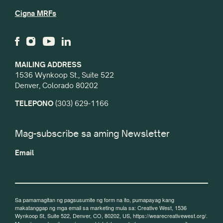
Cigna MRFs
MAILING ADDRESS
1536 Wynkoop St., Suite 522
Denver, Colorado 80202
TELEPONO
(303) 629-1166
Mag-subscribe sa aming Newsletter
Email
Sa pamamagitan ng pagsusumite ng form na ito, pumapayag kang
makatanggap ng mga email sa marketing mula sa: Creative West, 1536
Wynkoop St, Suite 522, Denver, CO, 80202, US, https://wearecreativewest.org/.