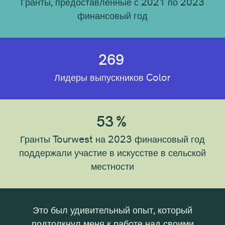
Гранты, предоставленные с 2021 по 2023
финансовый год
269
Лидеры выпускников Color
53
%
Гранты Tourwest на 2023 финансовый год
поддержали участие в искусстве в сельской
местности
и за
Это был удивительный опыт, который
Э
подтолкнул меня к работе над своими