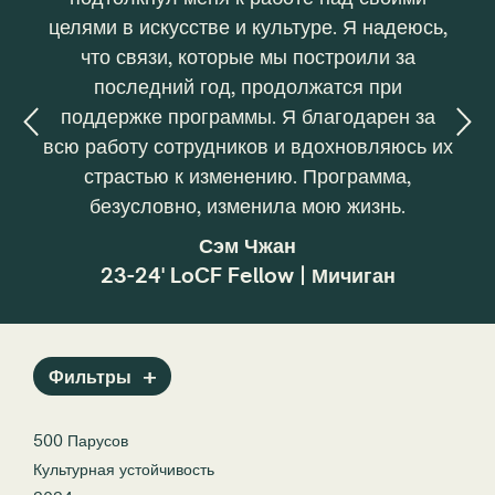
целями в искусстве и культуре. Я надеюсь,
ь
что связи, которые мы построили за
раз
последний год, продолжатся при
эко
ны!
поддержке программы. Я благодарен за
на
всю работу сотрудников и вдохновляюсь их
страстью к изменению. Программа,
фин
,
безусловно, изменила мою жизнь.
биз
Сэм Чжан
сле
23-24' LoCF Fellow | Мичиган
Фильтры
500 Парусов
Культурная устойчивость