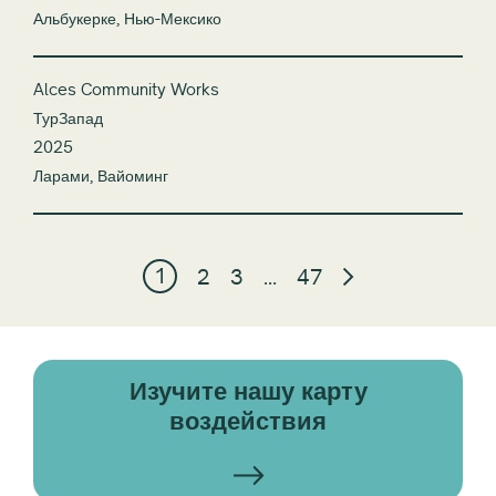
Альбукерке, Нью-Мексико
Alces Community Works
ТурЗапад
2025
Ларами, Вайоминг
1
2
3
…
47
Изучите нашу карту
воздействия