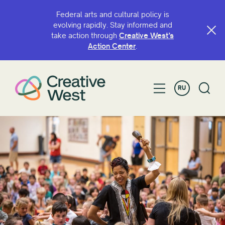
Federal arts and cultural policy is
evolving rapidly. Stay informed and
take action through
Creative West’s
ПОИСК ПО ИМЕНИ ИЛИ КЛЮЧЕВОМУ СЛОВУ
Action Center
.
RU
ФИЛЬТРОВАТЬ ПО
Грант
Товарищество
Год