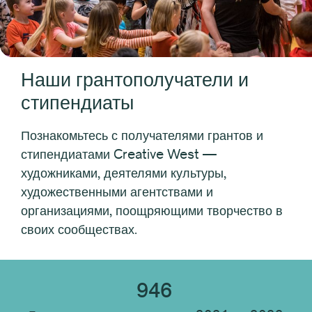
Тип получателя
Индивидуальный
Наши грантополучатели и
Организация
стипендиаты
Местоположение получателя
Познакомьтесь с получателями грантов и
стипендиатами Creative West —
художниками, деятелями культуры,
Дисциплина получателя
художественными агентствами и
организациями, поощряющими творчество в
своих сообществах.
Тип учреждения
946
Сбросить все