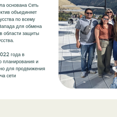
ла основана Сеть
ектив объединяет
усства по всему
 Запада для обмена
в области защиты
сства.
2022 года в
о планирования и
чно для продвижения
ча сети