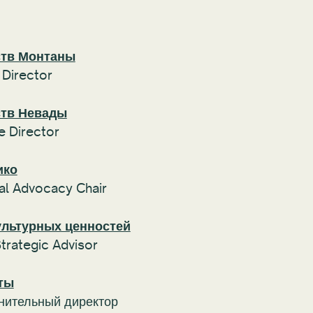
ств Монтаны
 Director
ств Невады
e Director
ико
al Advocacy Chair
ультурных ценностей
Strategic Advisor
ты
нительный директор