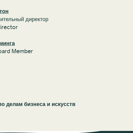
тон
нительный директор
irector
минга
Board Member
о делам бизнеса и искусств