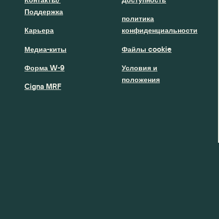
Поддержка
политика
Карьера
конфиденциальности
Медиа-киты
Файлы cookie
Форма W-9
Условия и
положения
Cigna MRF