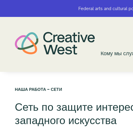
Federal arts and cultural p
Federal arts and cultural p
Кому мы сл
Кому мы сл
НАША РАБОТА – СЕТИ
Сеть по защите интере
западного искусства