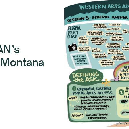
AN’s
, Montana