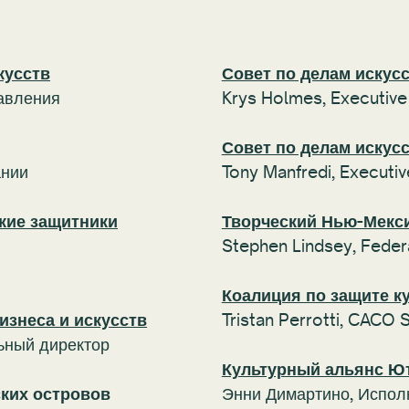
кусств
Совет по делам искус
авления
Krys Holmes, Executive
Совет по делам искус
ании
Tony Manfredi, Executiv
кие защитники
Творческий Нью-Мекс
Stephen Lindsey, Feder
Коалиция по защите к
изнеса и искусств
Tristan Perrotti, CACO 
ьный директор
Культурный альянс Ю
ких островов
Энни Димартино,
Испол