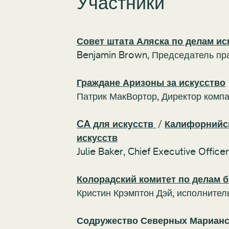
Участники
Совет штата Аляска по делам ис
Benjamin Brown,
Председатель пр
Граждане Аризоны за искусство
Патрик МакВортор,
Директор комп
CA для искусств
/
Калифорнийс
искусств
Julie Baker, Chief Executive Officer
Колорадский комитет по делам б
Кристин Крэмптон Дэй, исполнител
Содружество Северных Марианс