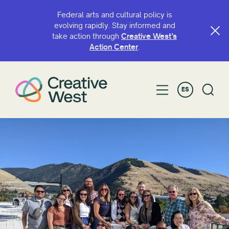
Federal arts and cultural policy is
evolving rapidly. Stay informed and
take action through
Creative West’s
Action Center
.
ES