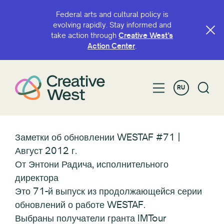
Federal arts and cultural policy is
evolving rapidly. Stay informed and
take action through
Creative West’s
Action Center
.
RU
Заметки об обновлении WESTAF #71 |
Август 2012 г.
От Энтони Радича, исполнительного
директора
Это 71-й выпуск из продолжающейся серии
обновлений о работе WESTAF.
Выбраны получатели гранта IMTour