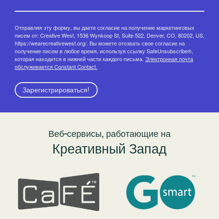
Отправляя эту форму, вы даете согласие на получение маркетинговых
писем от: Creative West, 1536 Wynkoop St, Suite 522, Denver, CO, 80202, US,
https://wearecreativewest.org/. Вы можете отозвать свое согласие на
получение писем в любое время, используя ссылку SafeUnsubscribe®,
которая находится в нижней части каждого письма.
Электронная почта
обслуживается Constant Contact.
Зарегистрироваться!
Веб-сервисы, работающие на
Креативный Запад