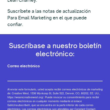
Leah Charney.
Suscríbete a las notas de actualización
Para Email Marketing en el que puede
confiar.
Suscríbase a nuestro boletín
electrónico:
Correo electrónico
Al enviar este formulario, usted acepta recibir correos electrónicos de marketing
de: Creative West, 1536 Wynkoop St, Suite 522, Denver, CO, 80202, EE. UU.,
https://wearecreativewest.org/. Puede revocar su consentimiento para recibir
correos electrónicos en cualquier momento mediante el enlace
SafeUnsubscribe®, que se encuentra en la parte inferior de cada correo
electrónico.
Los correos electrónicos son atendidos por Constant Contact.