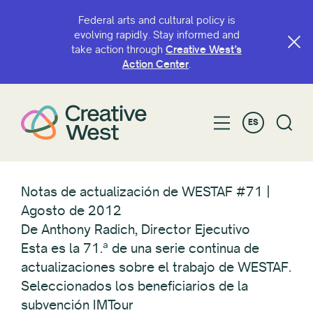
Federal arts and cultural policy is
evolving rapidly. Stay informed and
take action through
Creative West’s
Action Center
.
ES
Notas de actualización de WESTAF #71 |
Agosto de 2012
De Anthony Radich, Director Ejecutivo
Esta es la 71.ª de una serie continua de
actualizaciones sobre el trabajo de WESTAF.
Seleccionados los beneficiarios de la
subvención IMTour