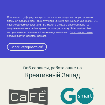
Отправляя эту форму, вы даете согласие на получение маркетинговых
писем от: Creative West, 1536 Wynkoop St, Suite 522, Denver, CO, 80202, US,
https://wearecreativewest.org/. Вы можете отозвать свое согласие на
получение писем в любое время, используя ссылку SafeUnsubscribe®,
которая находится в нижней части каждого письма.
Электронная почта
обслуживается Constant Contact.
Зарегистрироваться!
Веб-сервисы, работающие на
Креативный Запад