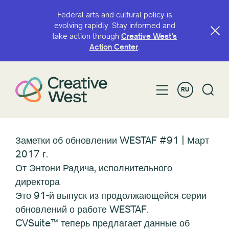
Federal arts and cultural policy is
evolving rapidly. Stay informed and
take action through
Creative West’s
Action Center
.
RU
Заметки об обновлении WESTAF #91 | Март
2017 г.
От Энтони Радича, исполнительного
директора
Это 91-й выпуск из продолжающейся серии
обновлений о работе WESTAF.
CVSuite™ теперь предлагает данные об