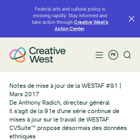
Federal arts and cultural policy is
evolving rapidly. Stay informed and
take action through
Creative West’s
Action Center
.
FR
Notes de mise à jour de la WESTAF #91 |
Mars 2017
De Anthony Radich, directeur général
Il s'agit de la 91e d'une série continue de
mises à jour sur le travail de WESTAF
CVSuite™ propose désormais des données
ethniques