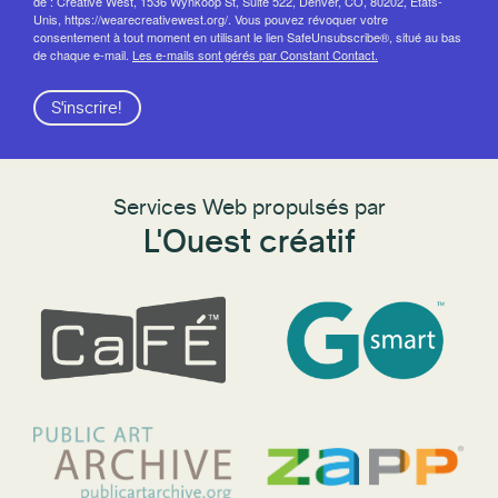
de : Creative West, 1536 Wynkoop St, Suite 522, Denver, CO, 80202, États-
Unis, https://wearecreativewest.org/. Vous pouvez révoquer votre
consentement à tout moment en utilisant le lien SafeUnsubscribe®, situé au bas
de chaque e-mail.
Les e-mails sont gérés par Constant Contact.
S'inscrire!
Services Web propulsés par
L'Ouest créatif