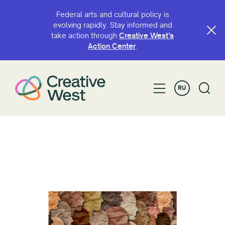
Federal arts and cultural policy is
evolving rapidly. Stay informed and
take action through
Creative West’s
Action Center
.
RU