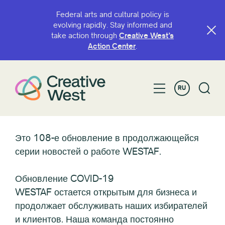
Federal arts and cultural policy is
evolving rapidly. Stay informed and
take action through
Creative West’s
Action Center
.
RU
Это 108-е обновление в продолжающейся
серии новостей о работе WESTAF.
Обновление COVID-19
WESTAF остается открытым для бизнеса и
продолжает обслуживать наших избирателей
и клиентов. Наша команда постоянно