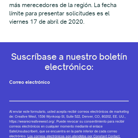
más merecedores de la región. La fecha
límite para presentar solicitudes es el
viernes 17 de abril de 2020.
Suscríbase a nuestro boletín
electrónico:
Correo electrónico
Al enviar este formulario, usted acepta recibir correos electrónicos de marketing
de: Creative West, 1536 Wynkoop St, Suite 522, Denver, CO, 80202, EE. UU.,
https://wearecreativewest.org/. Puede revocar su consentimiento para recibir
correos electrónicos en cualquier momento mediante el enlace
SafeUnsubscribe®, que se encuentra en la parte inferior de cada correo
electrónico.
Los correos electrónicos son atendidos por Constant Contact.