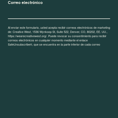
Correo electrónico
Al enviar este formulario, usted acepta recibir correos electrónicos de marketing
de: Creative West, 1536 Wynkoop St, Suite 522, Denver, CO, 80202, EE. UU.,
https://wearecreativewest.org/. Puede revocar su consentimiento para recibir
correos electrónicos en cualquier momento mediante el enlace
SafeUnsubscribe®, que se encuentra en la parte inferior de cada correo
electrónico.
Los correos electrónicos son atendidos por Constant Contact.
¡Inscribirse!
CON EL APOYO PARCIAL DE
© 2026 Creative West
Diseño y desarrollo
Personas Personas