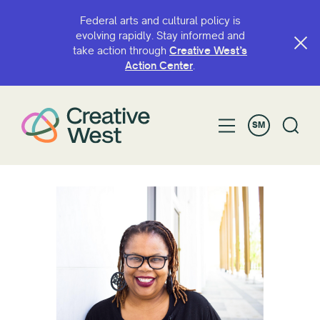
Federal arts and cultural policy is
evolving rapidly. Stay informed and
take action through
Creative West’s
Action Center
.
SM