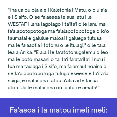
“Ina ua ou ola aʻe i Kalefonia i Matu, o oʻu aʻa
e i Sisifo. O se fa'aeaea le auai atu i le
WESTAF i lana lagolago i ta'ita'i o le lanu ma
fa'alapotopotoga ma fa'alapotopotoga o lo'o
taumafai e galulue malosi i galuega tutusa
ma le fa'aaofia i totonu o le itulagi," o le tala
lea a Anika. "E ala i le faʻatotonugalemu o leo
ma le poto masani o taʻitaʻi faʻataʻitaʻi i nuʻu i
tua ma taulaga i Sisifo, ma faʻamautinoaina o
se faʻalapotopotoga tufuga eseese e taʻitaʻia
suiga, e mafai ona tatou aʻafia ai le fanua
atoa. Ua le mafai ona ou faatali e amata!”
Fa'asoa i la matou imeli meli: