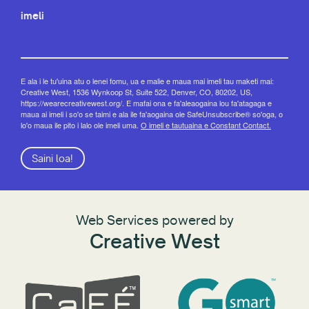
imeli
E ala i le tu'uina atu o lenei fomu, ua e malie e maua mai imeli tau maketi mai:
Creative West, 1536 Wynkoop St, Suite 522, Denver, CO, 80202, US,
https://wearecreativewest.org/. E mafai ona e fa'aleaogaina lou fa'atagaga e
maua ai imeli i so'o se taimi e ala ile fa'aogaina ole SafeUnsubscribe® so'oga, o
lo'o maua ile pito i lalo ole imeli uma.
O imeli e tautuaina e Constant Contact.
Saini loa!
Web Services powered by
Creative West