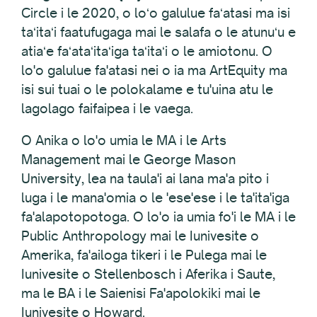
Circle i le 2020, o loʻo galulue faʻatasi ma isi
taʻitaʻi faatufugaga mai le salafa o le atunuʻu e
atiaʻe faʻataʻitaʻiga taʻitaʻi o le amiotonu. O
lo'o galulue fa'atasi nei o ia ma ArtEquity ma
isi sui tuai o le polokalame e tu'uina atu le
lagolago faifaipea i le vaega.
O Anika o lo'o umia le MA i le Arts
Management mai le George Mason
University, lea na taula'i ai lana ma'a pito i
luga i le mana'omia o le 'ese'ese i le ta'ita'iga
fa'alapotopotoga. O lo'o ia umia fo'i le MA i le
Public Anthropology mai le Iunivesite o
Amerika, fa'ailoga tikeri i le Pulega mai le
Iunivesite o Stellenbosch i Aferika i Saute,
ma le BA i le Saienisi Fa'apolokiki mai le
Iunivesite o Howard.