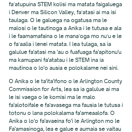
faʻatupuina STEM kolisi ma matata faigaluega
i Denver ma Silicon Valley, faʻatasi ai ma isi
taulaga. O le galuega na ogatusa ma le
malosi o le tautinoga a Anika i le tutusa e ala
i le faamamafaina o le manaʻoga mo nuʻu e le
o faʻaalia i lenei matata. I lea tulaga, sa ia
galulue fa'atasi ma 'au o fuafuaga fa'apitonu'u
ma kamupani fa'atatau i le STEM ina ia
mautinoa o lo'o ausia e polokalame nei sini.
O Anika o le ta'ita'ifono o le Arlington County
Commission for Arts, lea sa ia galulue ai ma
le isi vaega o le komisi ma le malo
fa'alotoifale e fa'avasega ma fausia le tutusa i
totonu o lana polokalama fa'ameaalofa. O
Anika o lo'o fa'avaeina fo'i le Arlington mo le
Fa'amasinoga, lea e galue e aumaia se vaitau