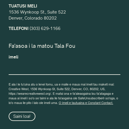
TUATUSI MELI
1536 Wynkoop St., Suite 522
Denver, Colorado 80202
TELEFONI
(303) 629-1166
Fa'asoa i la matou Tala Fou
imeli
E ala i le tu'uina atu o lenei fomu, ua e malie e maua mai imeli tau maketi mai:
Creative West, 1536 Wynkoop St, Suite 522, Denver, CO, 80202, US,
https://wearecreativewest.org/. E mafai ona e fa'aleaogaina lou fa'atagaga e
maua ai imeli i so'o se taimi e ala ile fa'aogaina ole SafeUnsubscribe® so'oga, o
lo'o maua ile pito i lalo ole imeli uma.
O imeli e tautuaina e Constant Contact.
Saini loa!