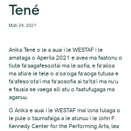
Tené
Mati 24, 2021
Anika Tené o le a auai i le WESTAF i le
amataga o Aperila 2021 e avea ma faatonu o
tiute faʻaagafesootai ma le aofia, e faʻailoa
ma atiaʻe le tele o aʻoaʻoga faʻaoga tutusa e
faʻafesoʻotaʻi ma faʻaosofia ai taʻitaʻi ma nuʻu
e fausia se vaega sili atu o faatufugaga ma
aganuu.
O Anika e auai i le WESTAF mai lona tulaga o
le pule o taumafaiga a le atunuu i le John F.
Kennedy Center for the Performing Arts, lea