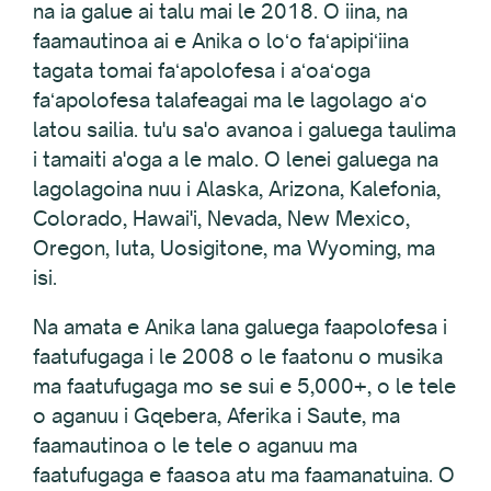
na ia galue ai talu mai le 2018. O iina, na
faamautinoa ai e Anika o loʻo faʻapipiʻiina
tagata tomai faʻapolofesa i aʻoaʻoga
faʻapolofesa talafeagai ma le lagolago aʻo
latou sailia. tu'u sa'o avanoa i galuega taulima
i tamaiti a'oga a le malo. O lenei galuega na
lagolagoina nuu i Alaska, Arizona, Kalefonia,
Colorado, Hawai'i, Nevada, New Mexico,
Oregon, Iuta, Uosigitone, ma Wyoming, ma
isi.
Na amata e Anika lana galuega faapolofesa i
faatufugaga i le 2008 o le faatonu o musika
ma faatufugaga mo se sui e 5,000+, o le tele
o aganuu i Gqebera, Aferika i Saute, ma
faamautinoa o le tele o aganuu ma
faatufugaga e faasoa atu ma faamanatuina. O