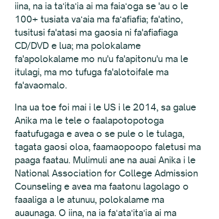
iina, na ia taʻitaʻia ai ma faiaʻoga se 'au o le
100+ tusiata vaʻaia ma faʻafiafia; fa'atino,
tusitusi fa'atasi ma gaosia ni fa'afiafiaga
CD/DVD e lua; ma polokalame
fa'apolokalame mo nu'u fa'apitonu'u ma le
itulagi, ma mo tufuga fa'alotoifale ma
fa'avaomalo.
Ina ua toe foi mai i le US i le 2014, sa galue
Anika ma le tele o faalapotopotoga
faatufugaga e avea o se pule o le tulaga,
tagata gaosi oloa, faamaopoopo faletusi ma
paaga faatau. Mulimuli ane na auai Anika i le
National Association for College Admission
Counseling e avea ma faatonu lagolago o
faaaliga a le atunuu, polokalame ma
auaunaga. O iina, na ia faʻataʻitaʻia ai ma