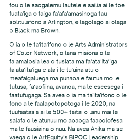
fou o le saogalemu lautele e sailia ai le toe
fuata'iga o faiga fa'afa'amasinoga tau
solitulafono a Arlington, e lagolago ai olaga
o Black ma Brown.
O ia o le taʻitaʻifono o le Arts Administrators
of Color Network, o lana misiona o le
faʻamalosia lea o tusiata ma faʻataʻitaʻiga
faʻataʻitaʻiga e ala i le tuʻuina atu o
meafaigaluega ma punaoa e fautua mo le
tutusa, faʻaofiina, avanoa, ma le eseesega i
faatufugaga. Sa avea o ia ma ta'ita'ifono o le
fono a le faalapotopotoga i le 2020, na
tuufaatasia ai le 500+ taitai o lanu mai le
salafa o le atunuu mo aoaoga faapolofesa
ma le fausiaina o nuu. Na avea Anika ma se
vaega o le ArtEquity's BIPOC Leadership