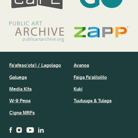
Fa'afeso'ota'i / Lagolago
Avanoa
Galuega
Faiga Fa'alilolilo
Media Kits
Kuki
W-9 Pepa
Tuutuuga & Tulaga
Cigna MRFs