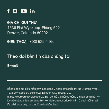
ĐỊA CHỈ GỬI THƯ
1536 Phố Wynkoop, Phòng 522
Denver, Colorado 80202
ĐIỆN THOẠI
(303) 629-1166
Theo dõi bản tin của chúng tôi
E-mail
Bằng cách gửi biểu mẫu này, bạn đồng ý nhận email tiếp thị từ: Creative West,
1536 Wynkoop St, Suite 522, Denver, CO, 80202, US,
https://wearecreativewest.org/. Bạn có thể thu hồi sự đồng ý nhận email bất kỳ
lúc nào bằng cách sử dụng liên kết SafeUnsubscribe®, nằm ở cuối mỗi email.
Email được cung cấp bởi Constant Contact.