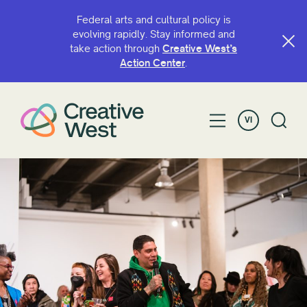
Federal arts and cultural policy is
evolving rapidly. Stay informed and
take action through
Creative West’s
Action Center
.
VI