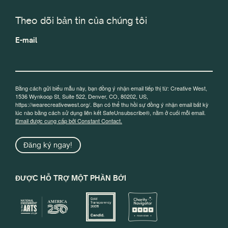
Theo dõi bản tin của chúng tôi
E-mail
Bằng cách gửi biểu mẫu này, bạn đồng ý nhận email tiếp thị từ: Creative West,
1536 Wynkoop St, Suite 522, Denver, CO, 80202, US,
https://wearecreativewest.org/. Bạn có thể thu hồi sự đồng ý nhận email bất kỳ
lúc nào bằng cách sử dụng liên kết SafeUnsubscribe®, nằm ở cuối mỗi email.
Email được cung cấp bởi Constant Contact.
Đăng ký ngay!
ĐƯỢC HỖ TRỢ MỘT PHẦN BỞI