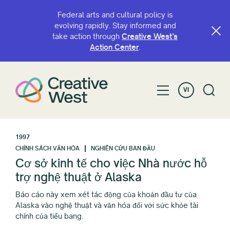
Federal arts and cultural policy is
evolving rapidly. Stay informed and
take action through
Creative West’s
Action Center
.
VI
1997
CHÍNH SÁCH VĂN HÓA
NGHIÊN CỨU BAN ĐẦU
Cơ sở kinh tế cho việc Nhà nước hỗ
trợ nghệ thuật ở Alaska
Báo cáo này xem xét tác động của khoản đầu tư của
Alaska vào nghệ thuật và văn hóa đối với sức khỏe tài
chính của tiểu bang.