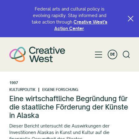
Federal arts and cultural policy is
evolving rapidly. Stay informed and
take action through
Creative West’s
Action Center
.
DE
1997
KULTURPOLITIK
EIGENE FORSCHUNG
Eine wirtschaftliche Begründung für
die staatliche Förderung der Künste
in Alaska
Dieser Bericht untersucht die Auswirkungen der
Investitionen Alaskas in Kunst und Kultur auf die
finanzielle Gesundheit des Staates.