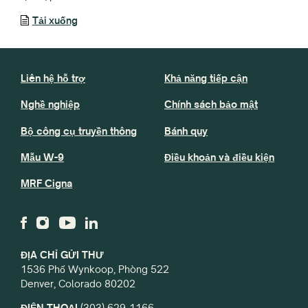
Tải xuống
Liên hệ hỗ trợ
Khả năng tiếp cận
Nghề nghiệp
Chính sách bảo mật
Bộ công cụ truyền thông
Bánh quy
Mẫu W-9
Điều khoản và điều kiện
MRF Cigna
ĐỊA CHỈ GỬI THƯ
1536 Phố Wynkoop, Phòng 522
Denver, Colorado 80202
ĐIỆN THOẠI
(303) 629-1166