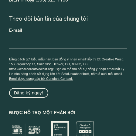
Theo dõi bản tin của chúng tôi
E-mail
Bằng cách gửi biểu mẫu này, bạn đồng ý nhận email tiếp thị từ: Creative West,
1536 Wynkoop St, Suite 522, Denver, CO, 80202, US,
https://wearecreativewest.org/. Bạn có thể thu hồi sự đồng ý nhận email bất kỳ
lúc nào bằng cách sử dụng liên kết SafeUnsubscribe®, nằm ở cuối mỗi email.
Email được cung cấp bởi Constant Contact.
Đăng ký ngay!
ĐƯỢC HỖ TRỢ MỘT PHẦN BỞI