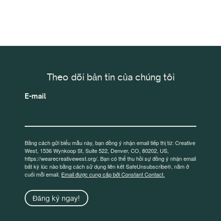
Theo dõi bản tin của chúng tôi
E-mail
Bằng cách gửi biểu mẫu này, bạn đồng ý nhận email tiếp thị từ: Creative
West, 1536 Wynkoop St, Suite 522, Denver, CO, 80202, US,
https://wearecreativewest.org/. Bạn có thể thu hồi sự đồng ý nhận email
bất kỳ lúc nào bằng cách sử dụng liên kết SafeUnsubscribe®, nằm ở
cuối mỗi email.
Email được cung cấp bởi Constant Contact.
Đăng ký ngay!