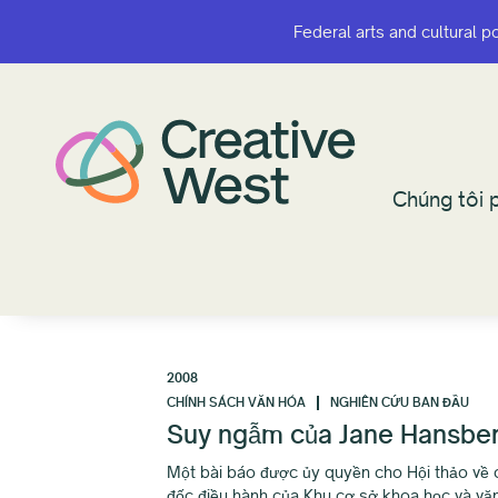
Federal arts and cultural p
Federal arts and cultural p
Chúng tôi p
Chúng tôi p
2008
CHÍNH SÁCH VĂN HÓA
NGHIÊN CỨU BAN ĐẦU
Suy ngẫm của Jane Hansber
Một bài báo được ủy quyền cho Hội thảo về 
đốc điều hành của Khu cơ sở khoa học và văn