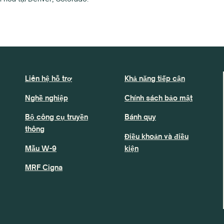
Liên hệ hỗ trợ
Khả năng tiếp cận
Nghề nghiệp
Chính sách bảo mật
Bộ công cụ truyền
Bánh quy
thông
Điều khoản và điều
Mẫu W-9
kiện
MRF Cigna