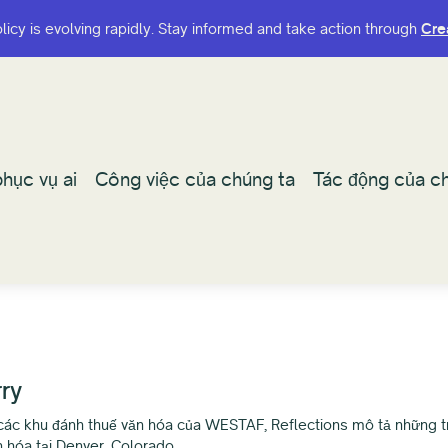
olicy is evolving rapidly. Stay informed and take action through
olicy is evolving rapidly. Stay informed and take action through
Cre
Cre
hục vụ ai
hục vụ ai
Công việc của chúng ta
Công việc của chúng ta
Tác động của ch
Tác động của ch
ry
các khu đánh thuế văn hóa của WESTAF, Reflections mô tả những t
 hóa tại Denver, Colorado.