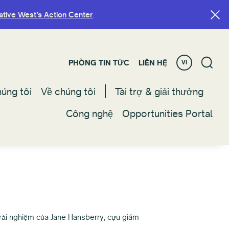
ative West’s Action Center
ative West’s Action Center
.
.
PHÒNG TIN TỨC
PHÒNG TIN TỨC
LIÊN HỆ
LIÊN HỆ
VI
VI
úng tôi
úng tôi
Về chúng tôi
Về chúng tôi
Tài trợ & giải thưởng
Tài trợ & giải thưởng
Công nghệ
Công nghệ
Opportunities Portal
Opportunities Portal
rải nghiệm của Jane Hansberry, cựu giám